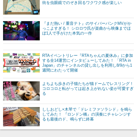
街を虫眼鏡でのぞき回るワクワク感が楽しい
『まだ熱い / 重音テト』のサイバーパンクMVがか
っこよすぎる！ シロロウ氏が楽曲から映像までほ
ぼ1人で手がけた本気の一作
RTAイベントリレー『RTAちゃんの夏休み』に参加
する全14運営にインタビューしてみた！ 「RTA in
Japan」のチャンネルの貸し出しを利用し8/9から1
週間にわたって開催
よちよち歩きの子猫たちが猫ドームでレスリング！
コロコロと転がっては起き上がれない姿が可愛すぎ
る
ししおどし×木琴で「ドレミファソラシド」を鳴ら
してみた！ 『ロンドン橋』の演奏にチャレンジす
るも最後のド、鳴らずに終幕