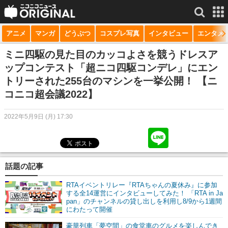
アニメ
マンガ
どうぶつ
コスプレ写真
インタビュー
エンタメ
サービス一覧
もっと見る
niconico
ミニ四駆の見た目のカッコよさを競うドレスア
ップコンテスト「超ニコ四駆コンデレ」にエン
動画
トリーされた255台のマシンを一挙公開！ 【ニ
コニコ超会議2022】
生放送
ニュース
2022年5月9日 (月) 17:30
チャンネル
マンガ
話題の記事
ニコニコQ
RTAイベントリレー『RTAちゃんの夏休み』に参加
する全14運営にインタビューしてみた！ 「RTA in Ja
pan」のチャンネルの貸し出しを利用し8/9から1週間
にわたって開催
豪華列車「夢空間」の食堂車のグルメを楽しんでき