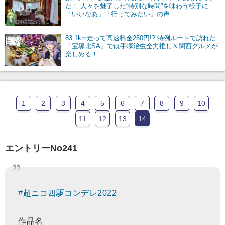
た！ 人々を魅了した“特別な時間”を味わう様子に
「いいなあ」「行ってみたい」の声
83.1km走って高速料金250円!? 特例ルートで訪れた
「宝塚北SA」では手塚治虫全力推し＆関西グルメが
楽しめる！
1
2
3
4
5
6
7
8
9
10
11
12
13
14
エントリーNo241
#超ニコ四駆コンデレ2022
作品名