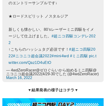
のエントリーサンプルです↓
★ロードスピリット ノスタルジア
新しくも懐かしい、80'sレーザーミニ四駆をイメ
ージして仕上げました。
#超ニコ四駆コンデレ202
2
↑こちらのハッシュタグ必須です！
#超ニコ四駆20
22
#ニコニコ超会議2022
#mini4wd
#ミニ四駆
pic.t
witter.com/Qaz1D4uEtO
— 4wdZeroRacer@ゼロぐらいから始めるミニ四駆@
ニコニコ超会議2022(4/29-30でした (@4wdZeroRacer)
March 16, 2022
▼結果発表の様子はコチラ▼