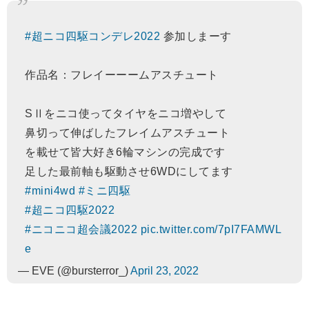
#超ニコ四駆コンデレ2022
参加しまーす
作品名：フレイーーームアスチュート
SⅡをニコ使ってタイヤをニコ増やして
鼻切って伸ばしたフレイムアスチュート
を載せて皆大好き6輪マシンの完成です
足した最前軸も駆動させ6WDにしてます
#mini4wd
#ミニ四駆
#超ニコ四駆2022
#ニコニコ超会議2022
pic.twitter.com/7pI7FAMWL
e
— EVE (@bursterror_)
April 23, 2022