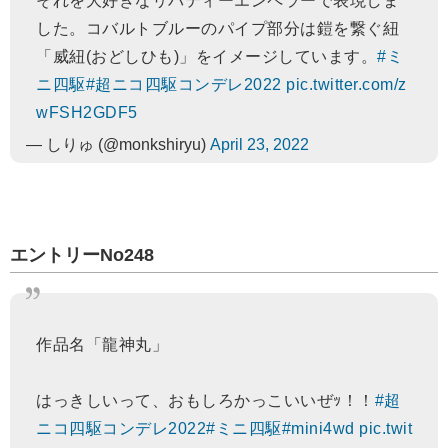
それを大好きなリバティーエンペラーで表現しま
した。コバルトブルーのパイプ部分は鎧を繋ぐ紐
「威紐(おどしひも)」をイメージしています。
#ミ
ニ四駆
#超ニコ四駆コンデレ2022
pic.twitter.com/z
wFSH2GDF5
— しりゅ (@monkshiryu)
April 23, 2022
エントリーNo248
作品名「龍神丸」
はっきしいって、おもしろかっこいいぜｯ！！
#超
ニコ四駆コンデレ2022
#ミニ四駆
#mini4wd
pic.twit