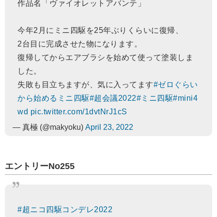
作品名「ヴァイオレットアバンテ」
今年2月にミニ四駆を25年ぶりくらいに復帰、
2台目に完成させた物になります。
復帰してからエアブラシを始めて使って塗装しま
した。
失敗も目立ちますが、気に入ってます
#ゼロぐらい
から始めるミニ四駆
#超会議2022
#ミニ四駆
#mini4
wd
pic.twitter.com/1dvtNrJ1cS
— 真極 (@makyoku)
April 23, 2022
エントリーNo255
#超ニコ四駆コンデレ2022