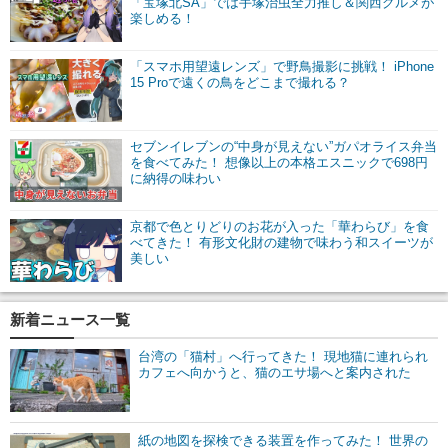
「宝塚北SA」では手塚治虫全力推し＆関西グルメが
楽しめる！
「スマホ用望遠レンズ」で野鳥撮影に挑戦！ iPhone
15 Proで遠くの鳥をどこまで撮れる？
セブンイレブンの“中身が見えない”ガパオライス弁当
を食べてみた！ 想像以上の本格エスニックで698円
に納得の味わい
京都で色とりどりのお花が入った「華わらび」を食
べてきた！ 有形文化財の建物で味わう和スイーツが
美しい
新着ニュース一覧
台湾の「猫村」へ行ってきた！ 現地猫に連れられ
カフェへ向かうと、猫のエサ場へと案内された
紙の地図を探検できる装置を作ってみた！ 世界の