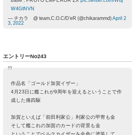
base : PROTO EMPEROR ZX
pic.twitter.com/Wdj
W4GtNVN
— チカラ @ team.C.O.C/D'eR (@chikarammd)
April 2
3, 2022
エントリーNo243
作品名「ゴールド加賀イザー」
4月23日に艦これが9周年を迎えるということで作
成した痛四駆
加賀といえば「前田利家公」利家公の甲冑も金
そして艦これの加賀のカードの背景も金
ということでベルクカイザーを金色に塗装して