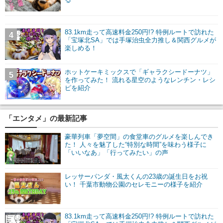
83.1km走って高速料金250円!? 特例ルートで訪れた
4
「宝塚北SA」では手塚治虫全力推し＆関西グルメが
楽しめる！
ホットケーキミックスで「ギャラクシードーナツ」
5
を作ってみた！ 流れる星空のようなレンチン・レシ
ピを紹介
「エンタメ」の最新記事
豪華列車「夢空間」の食堂車のグルメを楽しんでき
た！ 人々を魅了した“特別な時間”を味わう様子に
「いいなあ」「行ってみたい」の声
レッサーパンダ・風太くんの23歳の誕生日をお祝
い！ 千葉市動物公園のセレモニーの様子を紹介
83.1km走って高速料金250円!? 特例ルートで訪れた