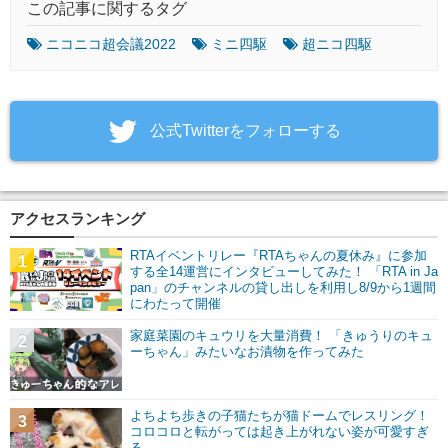
この記事に関するタグ
ニコニコ超会議2022
ミニ四駆
超ニコ四駆
‎公式Twitterをフォローする
アクセスランキング
RTAイベントリレー『RTAちゃんの夏休み』に参加
1
する全14運営にインタビューしてみた！ 「RTA in Ja
pan」のチャンネルの貸し出しを利用し8/9から1週間
にわたって開催
家庭菜園のキュウリを大量消費！ 「きゅうりのキュ
2
ーちゃん」みたいなお漬物を作ってみた
よちよち歩きの子猫たちが猫ドームでレスリング！
3
コロコロと転がっては起き上がれない姿が可愛すぎ
る