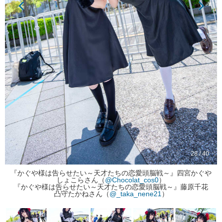
28 / 40
『かぐや様は告らせたい～天才たちの恋愛頭脳戦～』四宮かぐや
しょこらさん（
@Chocolat_cos0
）
『かぐや様は告らせたい～天才たちの恋愛頭脳戦～』藤原千花
凸守たかねさん（
@_taka_nene21
）