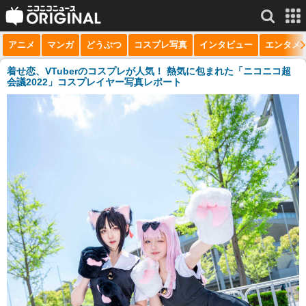
アニメ
マンガ
どうぶつ
コスプレ写真
インタビュー
エンタメ
サービス一覧
もっと見る
niconico
着せ恋、VTuberのコスプレが人気！ 熱気に包まれた「ニコニコ超
会議2022」コスプレイヤー写真レポート
動画
生放送
ニュース
チャンネル
マンガ
ニコニコQ