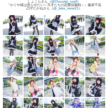
しょこらさん（
@Chocolat_cos0
）
『かぐや様は告らせたい～天才たちの恋愛頭脳戦～』藤原千花
凸守たかねさん（
@_taka_nene21
）