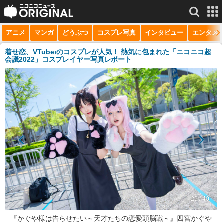
アニメ
マンガ
どうぶつ
コスプレ写真
インタビュー
エンタメ
サービス一覧
もっと見る
niconico
着せ恋、VTuberのコスプレが人気！ 熱気に包まれた「ニコニコ超
会議2022」コスプレイヤー写真レポート
動画
生放送
ニュース
チャンネル
マンガ
ニコニコQ
29 / 40
『かぐや様は告らせたい～天才たちの恋愛頭脳戦～』四宮かぐや