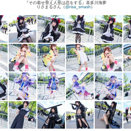
『その着せ替え人形は恋をする』喜多川海夢
りさまるさん（
@risa_smash
）