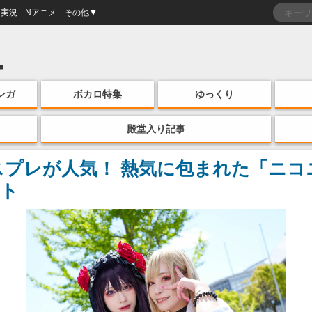
実況
Nアニメ
その他▼
ンガ
ボカロ特集
ゆっくり
殿堂入り記事
コスプレが人気！ 熱気に包まれた「ニコ
ート