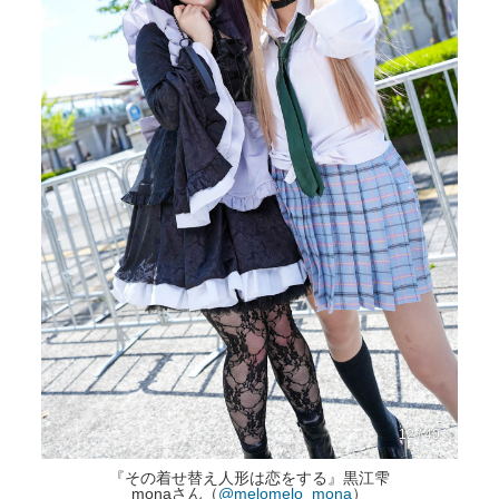
12 / 40
『その着せ替え人形は恋をする』黒江雫
monaさん（
@melomelo_mona
）