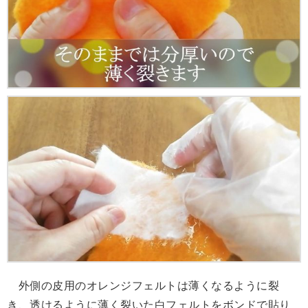
外側の皮用のオレンジフェルトは薄くなるように裂
き、透けるように薄く裂いた白フェルトをボンドで貼り