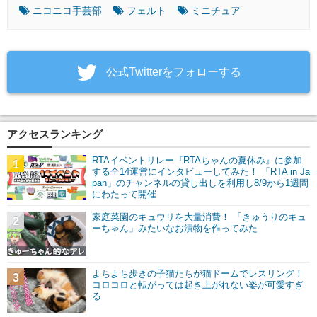
ニコニコ手芸部
フェルト
ミニチュア
‎公式Twitterをフォローする
アクセスランキング
RTAイベントリレー『RTAちゃんの夏休み』に参加
1
する全14運営にインタビューしてみた！ 「RTA in Ja
pan」のチャンネルの貸し出しを利用し8/9から1週間
にわたって開催
家庭菜園のキュウリを大量消費！ 「きゅうりのキュ
2
ーちゃん」みたいなお漬物を作ってみた
よちよち歩きの子猫たちが猫ドームでレスリング！
3
コロコロと転がっては起き上がれない姿が可愛すぎ
る