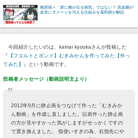
糖尿病＝「尿に糖が出る病気」ではない？ 高血糖が
血管にダメージを与える仕組みを薬剤師が解説
今回紹介したいのは、kamai kyoukaさんが投稿した
『
【フエルトとボンド】むきみかんを作ってみた【作っ
てみた】
』という動画です。
投稿者メッセージ（動画説明文より）
2012年9月に静止画をつなげて作った「むきみか
ん動画」を作成し直しました。以前作った静止画
の方が見やすかった気がしますがせっかくですの
で置き換えました。 指使いすぎの為、右指先にや