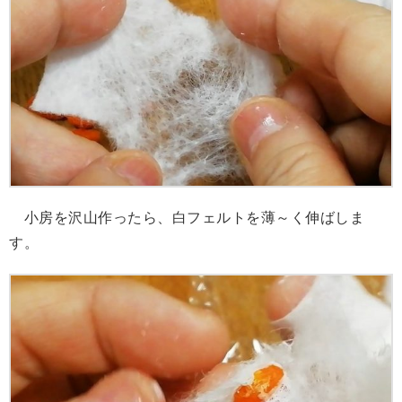
小房を沢山作ったら、白フェルトを薄～く伸ばしま
す。