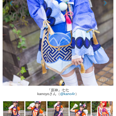
49 / 75
『原神』七七
kanoyoさん（
@kano4r
）