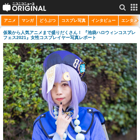
アニメ
マンガ
どうぶつ
コスプレ写真
インタビュー
エンタメ
サービス一覧
もっと見る
niconico
仮装から人気アニメまで盛りだくさん！ 『池袋ハロウィンコスプレ
フェス2021』女性コスプレイヤー写真レポート
動画
生放送
ニュース
チャンネル
マンガ
ニコニコQ