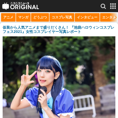
アニメ
マンガ
どうぶつ
コスプレ写真
インタビュー
エンタメ
サービス一覧
もっと見る
niconico
仮装から人気アニメまで盛りだくさん！ 『池袋ハロウィンコスプレ
フェス2021』女性コスプレイヤー写真レポート
動画
生放送
ニュース
チャンネル
マンガ
ニコニコQ