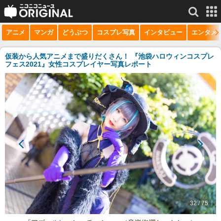
アニメ
マンガ
どうぶつ
コスプレ写真
インタビュー
エンタメ
サービス一覧
もっと見る
niconico
仮装から人気アニメまで盛りだくさん！ 『池袋ハロウィンコスプレ
フェス2021』女性コスプレイヤー写真レポート
動画
生放送
ニュース
チャンネル
マンガ
ニコニコQ
32 / 75