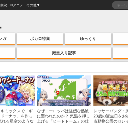
実況
Nアニメ
その他▼
ンガ
ボカロ特集
ゆっくり
殿堂入り記事
ーキミックスで「ギ
なぜヨーロッパは猛烈な熱波
レッサーパンダ・
ードーナツ」を作っ
に襲われたのか？ 気温を押し
23歳の誕生日をお
流れる星空のような
上げる「ヒートドーム」の仕
市動物公園のセレ
・レシピを紹介
組みを解説
子を紹介