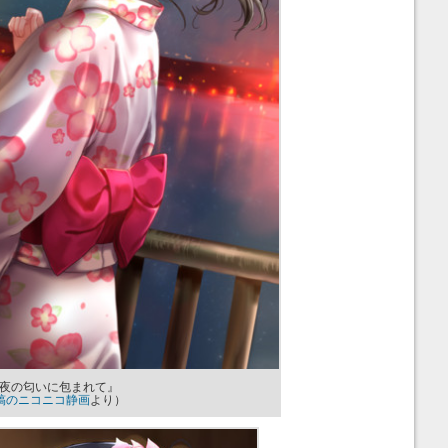
夜の匂いに包まれて』
稿のニコニコ静画
より）