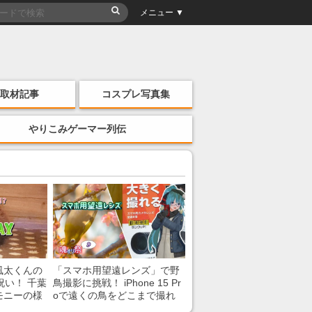
メニュー ▼
取材記事
コスプレ写真集
やりこみゲーマー列伝
風太くんの
「スマホ用望遠レンズ」で野
祝い！ 千葉
鳥撮影に挑戦！ iPhone 15 Pr
モニーの様
oで遠くの鳥をどこまで撮れ
る？