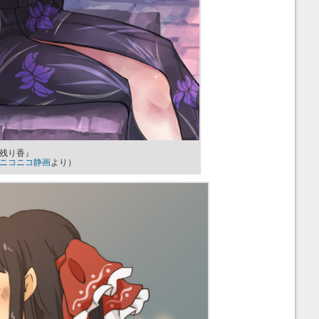
残り香』
ニコニコ静画
より）