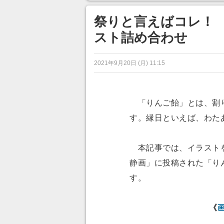
ンネルの貸し出しを利用し8/9
から1週間にわたって開催
祭りと言えばコレ！ 
スト詰め合わせ
2021年9月20日 (月) 11:15
「りんご飴」とは、割り
す。縁日といえば、わた
本記事では、イラストを
静画」に投稿された「り
す。
《