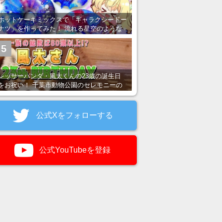
ホットケーキミックスで「ギャラクシードー
ナツ」を作ってみた！ 流れる星空のような
レンチン・レシピを紹介
5
レッサーパンダ・風太くんの23歳の誕生日
をお祝い！ 千葉市動物公園のセレモニーの
様子を紹介
公式Xをフォローする
公式YouTubeを登録