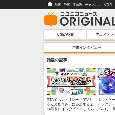
動画
静画
生放送
チャンネル
大百科
人気の記事
アニメ・マ
声優インタビュー
話題の記事
RTAイベントリレー『RTAち
ホットケ
ゃんの夏休み』に参加する全
ャラクシ
14運営にインタビューしてみ
てみた！ 
た！ 「RTA in Japan」のチャ
レンチン