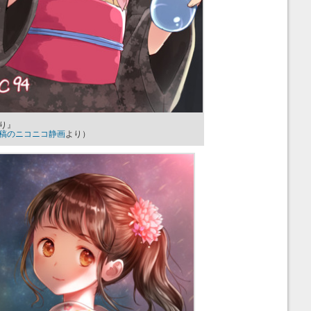
り』
稿のニコニコ静画
より）