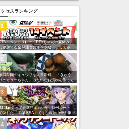
アクセスランキング
1
RTAイベントリレー『RTAちゃんの夏休み』
に参加する全14運営にインタビューしてみ
た！ 「RTA in Japan」のチャンネルの貸し
出しを利用し8/9から1週間にわたって開催
2
家庭菜園のキュウリを大量消費！ 「きゅう
りのキューちゃん」みたいなお漬物を作って
みた
3
83.1km走って高速料金250円!? 特例ルート
で訪れた「宝塚北SA」では手塚治虫全力推
し＆関西グルメが楽しめる！
4