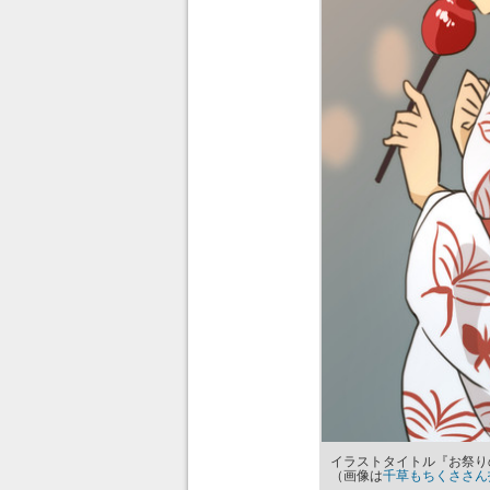
イラストタイトル『お祭り
（画像は
千草もちくささん