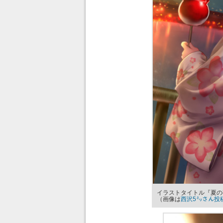
イラストタイトル『夏の
（画像は
西沢5㍉さん投