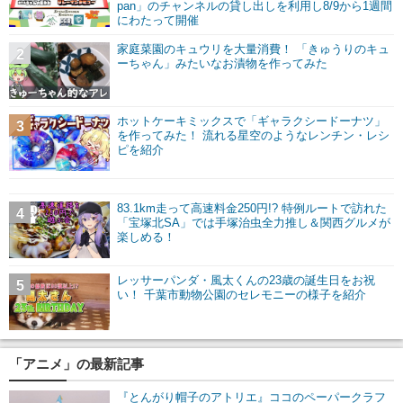
pan」のチャンネルの貸し出しを利用し8/9から1週間
にわたって開催
家庭菜園のキュウリを大量消費！ 「きゅうりのキュ
2
ーちゃん」みたいなお漬物を作ってみた
ホットケーキミックスで「ギャラクシードーナツ」
3
を作ってみた！ 流れる星空のようなレンチン・レシ
ピを紹介
83.1km走って高速料金250円!? 特例ルートで訪れた
4
「宝塚北SA」では手塚治虫全力推し＆関西グルメが
楽しめる！
レッサーパンダ・風太くんの23歳の誕生日をお祝
5
い！ 千葉市動物公園のセレモニーの様子を紹介
「アニメ」の最新記事
『とんがり帽子のアトリエ』ココのペーパークラフ