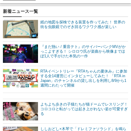
新着ニュース一覧
紙の地図を探検できる装置を作ってみた！ 世界の
街を虫眼鏡でのぞき回るワクワク感が楽しい
『まだ熱い / 重音テト』のサイバーパンクMVがか
っこよすぎる！ シロロウ氏が楽曲から映像までほ
ぼ1人で手がけた本気の一作
RTAイベントリレー『RTAちゃんの夏休み』に参加
する全14運営にインタビューしてみた！ 「RTA in
Japan」のチャンネルの貸し出しを利用し8/9から1
週間にわたって開催
よちよち歩きの子猫たちが猫ドームでレスリング！
コロコロと転がっては起き上がれない姿が可愛すぎ
る
ししおどし×木琴で「ドレミファソラシド」を鳴ら