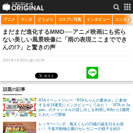
アニメ
マンガ
どうぶつ
コスプレ写真
インタビュー
エンタメ
サービス一覧
もっと見る
niconico
まだまだ進化するMMD──アニメ映画にも劣ら
ない美しい風景映像に「雨の表現ここまででき
動画
んの!?」と驚きの声
生放送
2021年7月30日 (金) 19:30
ニュース
チャンネル
話題の記事
マンガ
RTAイベントリレー『RTAちゃんの夏休み』に参加
ニコニコQ
する全14運営にインタビューしてみた！ 「RTA in Ja
pan」のチャンネルの貸し出しを利用し8/9から1週間
にわたって開催
レッサーパンダ・風太くんの23歳の誕生日をお祝
い！ 千葉市動物公園のセレモニーの様子を紹介