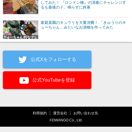
してみた！ 『ロンドン橋』の演奏にチャレンジす
るも最後のド、鳴らずに終幕
家庭菜園のキュウリを大量消費！ 「きゅうりのキ
ューちゃん」みたいなお漬物を作ってみた
公式Xをフォローする
公式YouTubeを登録
利用規約
運営会社
お問い合わせ先
©DWANGO Co., Ltd.