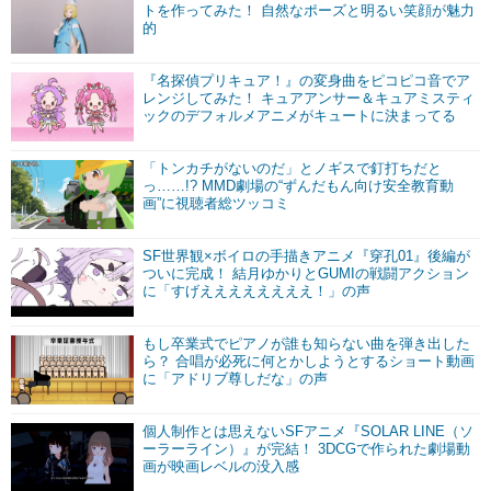
トを作ってみた！ 自然なポーズと明るい笑顔が魅力
的
『名探偵プリキュア！』の変身曲をピコピコ音でア
レンジしてみた！ キュアアンサー＆キュアミスティ
ックのデフォルメアニメがキュートに決まってる
「トンカチがないのだ」とノギスで釘打ちだと
っ……!? MMD劇場の“ずんだもん向け安全教育動
画”に視聴者総ツッコミ
SF世界観×ボイロの手描きアニメ『穿孔01』後編が
ついに完成！ 結月ゆかりとGUMIの戦闘アクション
に「すげええええええええ！」の声
もし卒業式でピアノが誰も知らない曲を弾き出した
ら？ 合唱が必死に何とかしようとするショート動画
に「アドリブ尊しだな」の声
個人制作とは思えないSFアニメ『SOLAR LINE（ソ
ーラーライン）』が完結！ 3DCGで作られた劇場動
画が映画レベルの没入感