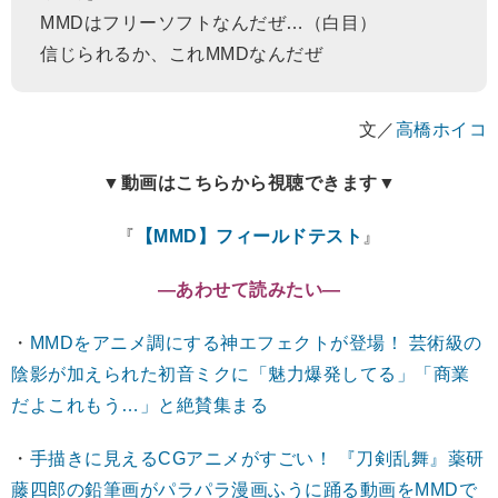
MMDはフリーソフトなんだぜ…（白目）
信じられるか、これMMDなんだぜ
文／
高橋ホイコ
▼動画はこちらから視聴できます▼
『
【MMD】フィールドテスト
』
―あわせて読みたい―
・
MMDをアニメ調にする神エフェクトが登場！ 芸術級の
陰影が加えられた初音ミクに「魅力爆発してる」「商業
だよこれもう…」と絶賛集まる
・
手描きに見えるCGアニメがすごい！ 『刀剣乱舞』薬研
藤四郎の鉛筆画がパラパラ漫画ふうに踊る動画をMMDで