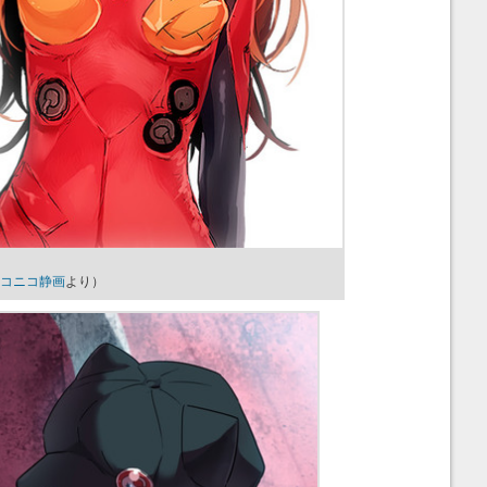
コニコ静画
より）