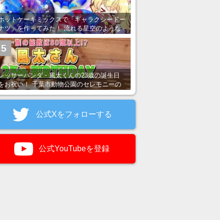
ホットケーキミックスで「ギャラクシードー
ナツ」を作ってみた！ 流れる星空のような
レンチン・レシピを紹介
5
レッサーパンダ・風太くんの23歳の誕生日
をお祝い！ 千葉市動物公園のセレモニーの
様子を紹介
公式Xをフォローする
公式YouTubeを登録