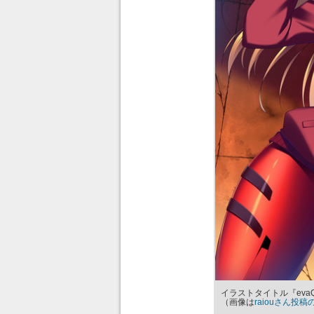
イラストタイトル『eva
（画像は
raiouさん投