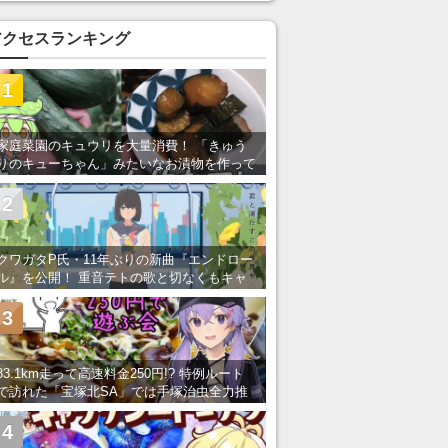
アクセスランキング
1
家庭菜園のキュウリを大量消費！ 「きゅう
りのキューちゃん」みたいなお漬物を作って
みた
2
クワガタP氏・11年ぶりの新曲『エンドロー
ル』を公開！ 重音テトの歌と切なくもキャ
ッチーなメロディーが胸にしみる
3
83.1km走って高速料金250円!? 特例ルート
で訪れた「宝塚北SA」では手塚治虫全力推
し＆関西グルメが楽しめる！
4