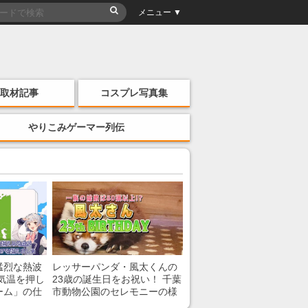
メニュー ▼
取材記事
コスプレ写真集
やりこみゲーマー列伝
猛烈な熱波
レッサーパンダ・風太くんの
気温を押し
23歳の誕生日をお祝い！ 千葉
ーム」の仕
市動物公園のセレモニーの様
子を紹介