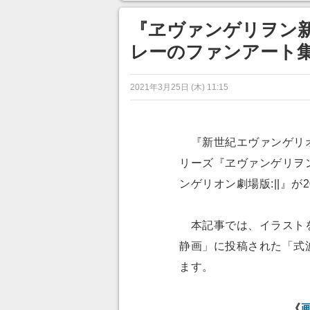
目が釘づけ
のに超う
『ヱヴァンゲリヲン
レーのファンアート
2021年3月25日 (木) 11:15
『新世紀エヴァンゲリオ
リーズ『ヱヴァンゲリヲ
ンゲリオン劇場版:||』が
本記事では、イラストを
静画」に投稿された「式
ます。
《