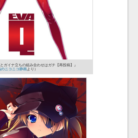
カとガイナ立ちの組み合わせはガチ【再投稿】』
稿のニコニコ静画
より）