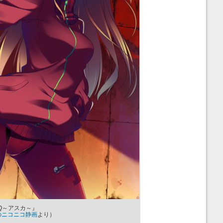
Q～アスカ～』
稿のニコニコ静画
より）