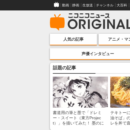
動画
静画
生放送
チャンネル
大百科
人気の記事
アニメ・マ
声優インタビュー
話題の記事
書道用の筆と墨で「ドレミ
テキトー
ー・スイート（東方Projec
油そば」の
t）」を描いてみた！ 墨のに
レを丼で
じみで陰影が生まれる瞬間に
絡めるだ