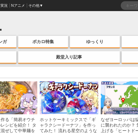
実況
Nアニメ
その他▼
ンガ
ボカロ特集
ゆっくり
殿堂入り記事
に作る「簡易オウチ
ホットケーキミックスで「ギ
なぜヨーロッパは
レシピを紹介！ タ
ャラクシードーナツ」を作っ
に襲われたのか？ 
直混ぜして中華麺を
てみた！ 流れる星空のような
上げる「ヒートド
けの一品がお手軽な
レンチン・レシピを紹介
組みを解説