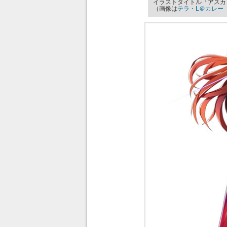
イラストタイトル『アスカ
（画像は
テラ・L＠カレー