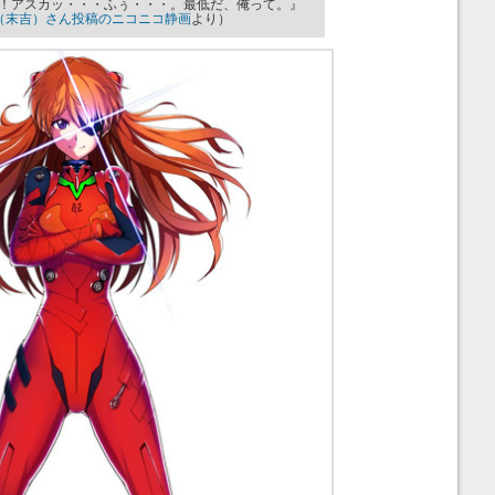
！アスカッ・・・ふぅ・・・。最低だ、俺って。』
（末吉）さん投稿のニコニコ静画
より）