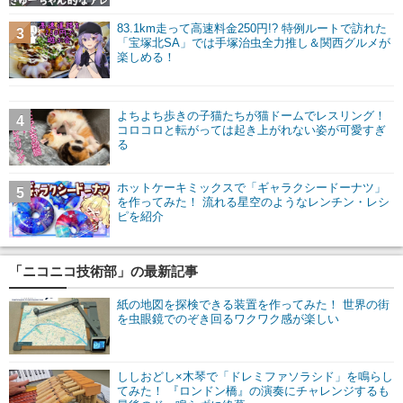
83.1km走って高速料金250円!? 特例ルートで訪れた
3
「宝塚北SA」では手塚治虫全力推し＆関西グルメが
楽しめる！
よちよち歩きの子猫たちが猫ドームでレスリング！
4
コロコロと転がっては起き上がれない姿が可愛すぎ
る
ホットケーキミックスで「ギャラクシードーナツ」
5
を作ってみた！ 流れる星空のようなレンチン・レシ
ピを紹介
「ニコニコ技術部」の最新記事
紙の地図を探検できる装置を作ってみた！ 世界の街
を虫眼鏡でのぞき回るワクワク感が楽しい
ししおどし×木琴で「ドレミファソラシド」を鳴らし
てみた！ 『ロンドン橋』の演奏にチャレンジするも