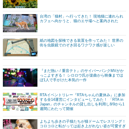
台湾の「猫村」へ行ってきた！ 現地猫に連れられ
カフェへ向かうと、猫のエサ場へと案内された
紙の地図を探検できる装置を作ってみた！ 世界の
街を虫眼鏡でのぞき回るワクワク感が楽しい
『まだ熱い / 重音テト』のサイバーパンクMVがか
っこよすぎる！ シロロウ氏が楽曲から映像までほ
ぼ1人で手がけた本気の一作
RTAイベントリレー『RTAちゃんの夏休み』に参加
する全14運営にインタビューしてみた！ 「RTA in
Japan」のチャンネルの貸し出しを利用し8/9から1
週間にわたって開催
よちよち歩きの子猫たちが猫ドームでレスリング！
コロコロと転がっては起き上がれない姿が可愛すぎ