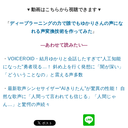
▼動画はこちらから視聴できます▼
『
ディープラーニングの力で誰でもゆかりさんの声にな
れる声変換技術を作ってみた
』
―あわせて読みたい―
・
VOICEROID・結月ゆかりと会話したすぎて“人工知能
になった”勇者現る…！ 斜め上を行く発想に「闇が深い」
「どういうことなの」と震える声多数
・
最新歌声シンセサイザー“AIきりたん”が驚異の性能！ 自
然な歌声に「人間って言われても信じる」「人間じゃ
ん…」と驚愕の声続々