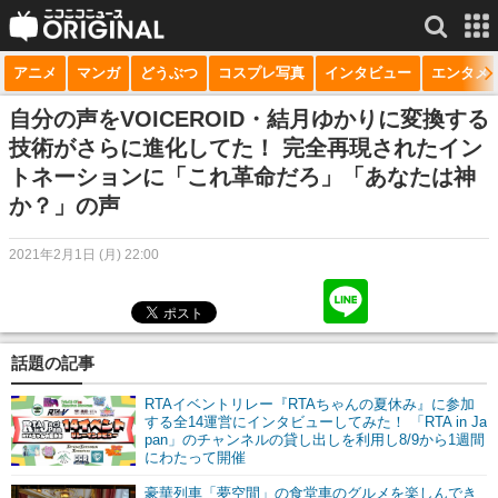
アニメ
マンガ
どうぶつ
コスプレ写真
インタビュー
エンタメ
サービス一覧
もっと見る
niconico
自分の声をVOICEROID・結月ゆかりに変換する
技術がさらに進化してた！ 完全再現されたイン
動画
トネーションに「これ革命だろ」「あなたは神
か？」の声
生放送
ニュース
2021年2月1日 (月) 22:00
チャンネル
マンガ
話題の記事
ニコニコQ
RTAイベントリレー『RTAちゃんの夏休み』に参加
する全14運営にインタビューしてみた！ 「RTA in Ja
pan」のチャンネルの貸し出しを利用し8/9から1週間
にわたって開催
豪華列車「夢空間」の食堂車のグルメを楽しんでき