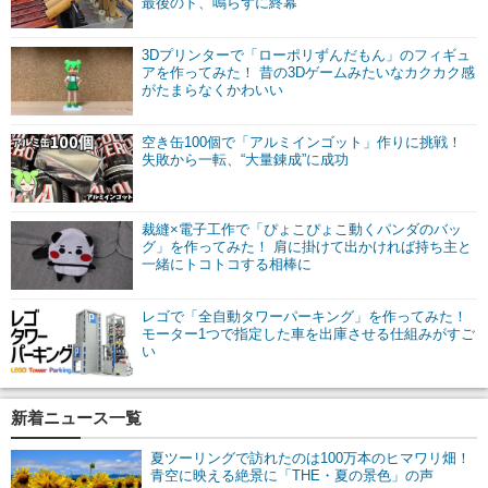
最後のド、鳴らずに終幕
3Dプリンターで「ローポリずんだもん」のフィギュ
アを作ってみた！ 昔の3Dゲームみたいなカクカク感
がたまらなくかわいい
空き缶100個で「アルミインゴット」作りに挑戦！
失敗から一転、“大量錬成”に成功
裁縫×電子工作で「ぴょこぴょこ動くパンダのバッ
グ」を作ってみた！ 肩に掛けて出かければ持ち主と
一緒にトコトコする相棒に
レゴで「全自動タワーパーキング」を作ってみた！
モーター1つで指定した車を出庫させる仕組みがすご
い
新着ニュース一覧
夏ツーリングで訪れたのは100万本のヒマワリ畑！
青空に映える絶景に「THE・夏の景色」の声