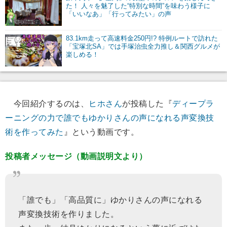
た！ 人々を魅了した“特別な時間”を味わう様子に
「いいなあ」「行ってみたい」の声
83.1km走って高速料金250円!? 特例ルートで訪れた
「宝塚北SA」では手塚治虫全力推し＆関西グルメが
楽しめる！
今回紹介するのは、
ヒホさん
が投稿した『
ディープラ
ーニングの力で誰でもゆかりさんの声になれる声変換技
術を作ってみた
』という動画です。
投稿者メッセージ（動画説明文より）
「誰でも」「高品質に」ゆかりさんの声になれる
声変換技術を作りました。