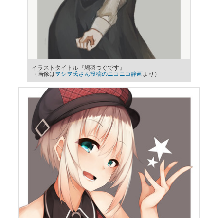
イラストタイトル『鳩羽つぐです』
（画像は
ヲシヲ氏さん投稿のニコニコ静画
より）