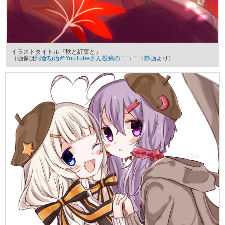
イラストタイトル『秋と紅葉と』
（画像は
阿倉功治＠YouTubeさん投稿のニコニコ静画
より）