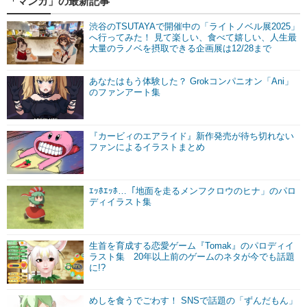
「マンガ」の最新記事
渋谷のTSUTAYAで開催中の「ライトノベル展2025」
へ行ってみた！ 見て楽しい、食べて嬉しい、人生最
大量のラノベを摂取できる企画展は12/28まで
あなたはもう体験した？ Grokコンパニオン「Ani」
のファンアート集
『カービィのエアライド』新作発売が待ち切れない
ファンによるイラストまとめ
ｴｯﾎｴｯﾎ…「地面を走るメンフクロウのヒナ」のパロ
ディイラスト集
生首を育成する恋愛ゲーム『Tomak』のパロディイ
ラスト集 20年以上前のゲームのネタが今でも話題
に!?
めしを食うでごわす！ SNSで話題の「ずんだもん」