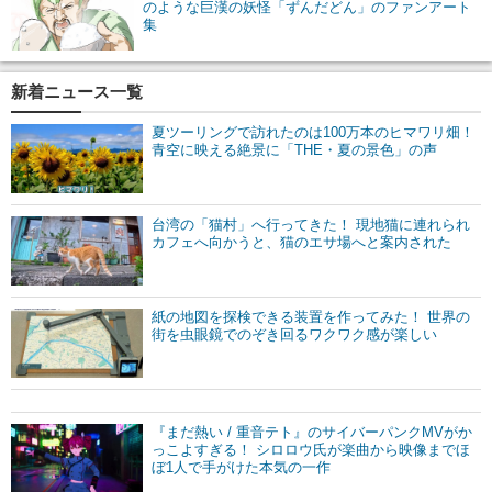
のような巨漢の妖怪「ずんだどん」のファンアート
集
新着ニュース一覧
夏ツーリングで訪れたのは100万本のヒマワリ畑！
青空に映える絶景に「THE・夏の景色」の声
台湾の「猫村」へ行ってきた！ 現地猫に連れられ
カフェへ向かうと、猫のエサ場へと案内された
紙の地図を探検できる装置を作ってみた！ 世界の
街を虫眼鏡でのぞき回るワクワク感が楽しい
『まだ熱い / 重音テト』のサイバーパンクMVがか
っこよすぎる！ シロロウ氏が楽曲から映像までほ
ぼ1人で手がけた本気の一作