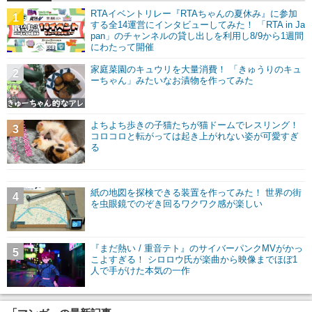
RTAイベントリレー『RTAちゃんの夏休み』に参加
1
する全14運営にインタビューしてみた！ 「RTA in Ja
pan」のチャンネルの貸し出しを利用し8/9から1週間
にわたって開催
家庭菜園のキュウリを大量消費！ 「きゅうりのキュ
2
ーちゃん」みたいなお漬物を作ってみた
よちよち歩きの子猫たちが猫ドームでレスリング！
3
コロコロと転がっては起き上がれない姿が可愛すぎ
る
紙の地図を探検できる装置を作ってみた！ 世界の街
4
を虫眼鏡でのぞき回るワクワク感が楽しい
『まだ熱い / 重音テト』のサイバーパンクMVがかっ
5
こよすぎる！ シロロウ氏が楽曲から映像までほぼ1
人で手がけた本気の一作