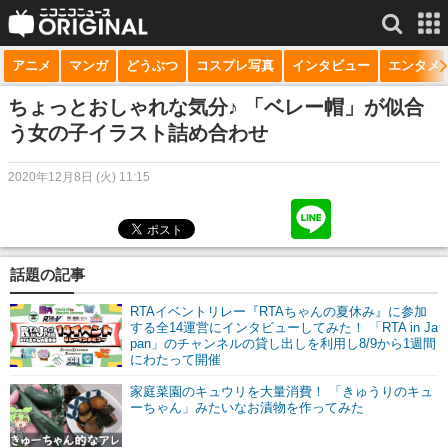
アニメ
マンガ
どうぶつ
コスプレ写真
インタビュー
エンタメ
サービス一覧
もっと見る
niconico
ちょっとおしゃれな気分♪ 「ベレー帽」が似合
う女の子イラスト詰め合わせ
動画
2020年12月8日 (火) 11:15
生放送
ニュース
チャンネル
話題の記事
マンガ
RTAイベントリレー『RTAちゃんの夏休み』に参加
する全14運営にインタビューしてみた！ 「RTA in Ja
pan」のチャンネルの貸し出しを利用し8/9から1週間
ニコニコQ
にわたって開催
家庭菜園のキュウリを大量消費！ 「きゅうりのキュ
ーちゃん」みたいなお漬物を作ってみた