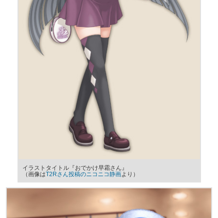
イラストタイトル『おでかけ早霜さん』
（画像は
T2Rさん投稿のニコニコ静画
より）