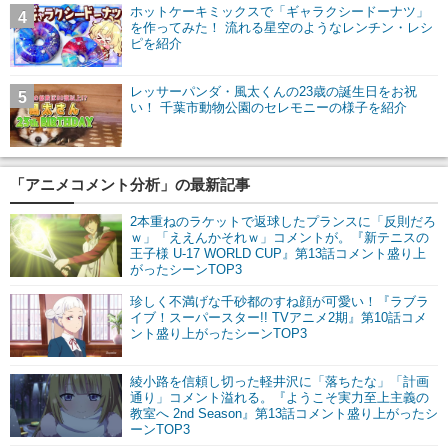
ホットケーキミックスで「ギャラクシードーナツ」
4
を作ってみた！ 流れる星空のようなレンチン・レシ
ピを紹介
レッサーパンダ・風太くんの23歳の誕生日をお祝
5
い！ 千葉市動物公園のセレモニーの様子を紹介
「アニメコメント分析」の最新記事
2本重ねのラケットで返球したプランスに「反則だろ
ｗ」「ええんかそれｗ」コメントが。『新テニスの
王子様 U-17 WORLD CUP』第13話コメント盛り上
がったシーンTOP3
珍しく不満げな千砂都のすね顔が可愛い！『ラブラ
イブ！スーパースター!! TVアニメ2期』第10話コメ
ント盛り上がったシーンTOP3
綾小路を信頼し切った軽井沢に「落ちたな」「計画
通り」コメント溢れる。『ようこそ実力至上主義の
教室へ 2nd Season』第13話コメント盛り上がったシ
ーンTOP3