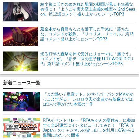
綾小路に叩きのめされた龍園の顔面が見るも無残な
有様に！『ようこそ実力至上主義の教室へ 2nd Seas
on』第12話コメント盛り上がったシーンTOP3
延空木から真島もろとも落下した千束に「落ちた
な」コメントが殺到。『リコリス・リコイル』第13
話コメント盛り上がったシーンTOP3
光る打球の直撃を体で受けたリョーマに「痛そう」
コメントが。『新テニスの王子様 U-17 WORLD CU
P』第12話コメント盛り上がったシーンTOP3
新着ニュース一覧
『まだ熱い / 重音テト』のサイバーパンクMVがか
っこよすぎる！ シロロウ氏が楽曲から映像までほ
ぼ1人で手がけた本気の一作
RTAイベントリレー『RTAちゃんの夏休み』に参加
する全14運営にインタビューしてみた！ 「RTA in
Japan」のチャンネルの貸し出しを利用し8/9から1
週間にわたって開催