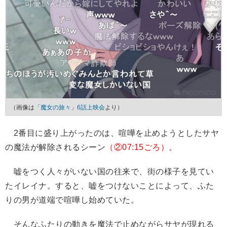
（画像は
「魔女の旅々」6話上映会
より）
2番目に盛り上がったのは、喧嘩を止めようとしたサヤ
の魔法が解除されるシーン
（②07:15ごろ）
。
嘘をつく人々がいない国の往来で、街の様子を見てい
たイレイナ。すると、嘘をつけないことによって、ふた
りの男が道端で喧嘩し始めていた。
そんなふたりの動きを魔法で止めながらサヤが現れる