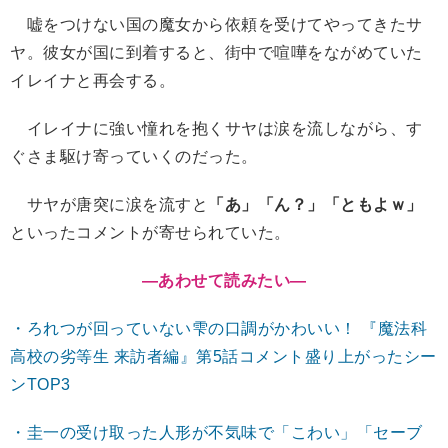
嘘をつけない国の魔女から依頼を受けてやってきたサ
ヤ。彼女が国に到着すると、街中で喧嘩をながめていた
イレイナと再会する。
イレイナに強い憧れを抱くサヤは涙を流しながら、す
ぐさま駆け寄っていくのだった。
サヤが唐突に涙を流すと
「あ」「ん？」「ともよｗ」
といったコメントが寄せられていた。
―あわせて読みたい
―
・ろれつが回っていない雫の口調がかわいい！ 『魔法科
高校の劣等生 来訪者編』第5話コメント盛り上がったシー
ンTOP3
・圭一の受け取った人形が不気味で「こわい」「セーブ