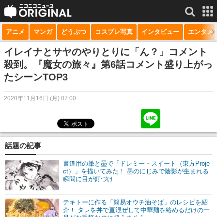
アニメ
マンガ
どうぶつ
コスプレ写真
インタビュー
エンタメ
サービス一覧
もっと見る
niconico
イレイナとサヤのやりとりに「ん？」コメント
殺到。『魔女の旅々』第6話コメント盛り上がっ
動画
たシーンTOP3
生放送
2020年11月16日 (月) 07:00
ニュース
チャンネル
話題の記事
マンガ
書道用の筆と墨で「ドレミー・スイート（東方Proje
ニコニコQ
ct）」を描いてみた！ 墨のにじみで陰影が生まれる
瞬間に目が釘づけ
テキトーに作る「簡易オウチ油そば」のレシピを紹
介！ タレを丼で直混ぜして中華麺を絡めるだけの一