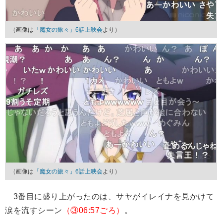
（画像は
「魔女の旅々」6話上映会
より）
（画像は
「魔女の旅々」6話上映会
より）
3番目に盛り上がったのは、サヤがイレイナを見かけて
涙を流すシーン
（③06:57ごろ）
。