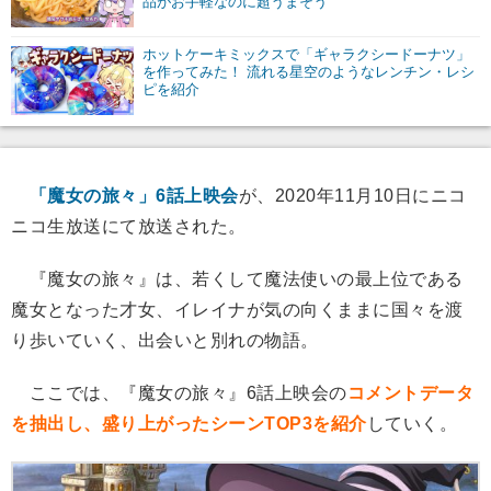
品がお手軽なのに超うまそう
ホットケーキミックスで「ギャラクシードーナツ」
を作ってみた！ 流れる星空のようなレンチン・レシ
ピを紹介
「魔女の旅々」6話上映会
が、2020年11月10日にニコ
ニコ生放送にて放送された。
『魔女の旅々』は、若くして魔法使いの最上位である
魔女となった才女、イレイナが気の向くままに国々を渡
り歩いていく、出会いと別れの物語。
ここでは、『魔女の旅々』6話上映会の
コメントデータ
を抽出し、盛り上がったシーンTOP3を紹介
していく。