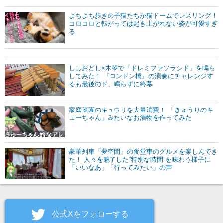
よちよち歩きの子猫たちが猫ドームでレスリング！
コロコロと転がっては起き上がれない姿が可愛すぎ
る
ししおどし×木琴で「ドレミファソラシド」を鳴ら
してみた！ 『ロンドン橋』の演奏にチャレンジす
るも最後のド、鳴らずに終幕
家庭菜園のキュウリを大量消費！ 「きゅうりのキ
ューちゃん」みたいなお漬物を作ってみた
豪華列車「夢空間」の食堂車のグルメを楽しんでき
た！ 人々を魅了した“特別な時間”を味わう様子に
「いいなあ」「行ってみたい」の声
公式Xをフォローする