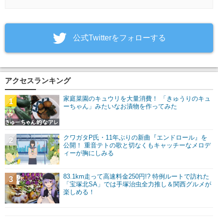
‎公式Twitterをフォローする
アクセスランキング
家庭菜園のキュウリを大量消費！ 「きゅうりのキュ
1
ーちゃん」みたいなお漬物を作ってみた
クワガタP氏・11年ぶりの新曲『エンドロール』を
2
公開！ 重音テトの歌と切なくもキャッチーなメロデ
ィーが胸にしみる
83.1km走って高速料金250円!? 特例ルートで訪れた
3
「宝塚北SA」では手塚治虫全力推し＆関西グルメが
楽しめる！