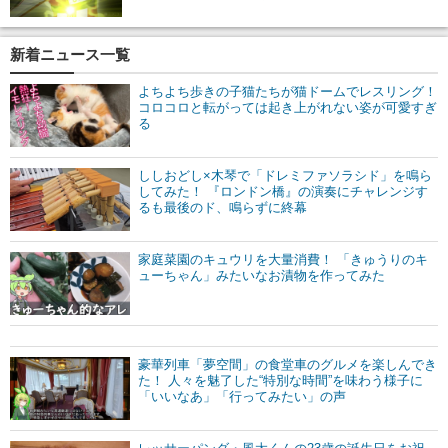
新着ニュース一覧
よちよち歩きの子猫たちが猫ドームでレスリング！
コロコロと転がっては起き上がれない姿が可愛すぎ
る
ししおどし×木琴で「ドレミファソラシド」を鳴ら
してみた！ 『ロンドン橋』の演奏にチャレンジす
るも最後のド、鳴らずに終幕
家庭菜園のキュウリを大量消費！ 「きゅうりのキ
ューちゃん」みたいなお漬物を作ってみた
豪華列車「夢空間」の食堂車のグルメを楽しんでき
た！ 人々を魅了した“特別な時間”を味わう様子に
「いいなあ」「行ってみたい」の声