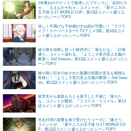
2本重ねのラケットで返球したプランスに「反則だろ
ｗ」「ええんかそれｗ」コメントが。『新テニスの
王子様 U-17 WORLD CUP』第13話コメント盛り上
がったシーンTOP3
珍しく不満げな千砂都のすね顔が可愛い！『ラブラ
イブ！スーパースター!! TVアニメ2期』第10話コメ
ント盛り上がったシーンTOP3
綾小路を信頼し切った軽井沢に「落ちたな」「計画
通り」コメント溢れる。『ようこそ実力至上主義の
教室へ 2nd Season』第13話コメント盛り上がったシ
ーンTOP3
綾小路に叩きのめされた龍園の顔面が見るも無残な
有様に！『ようこそ実力至上主義の教室へ 2nd Seas
on』第12話コメント盛り上がったシーンTOP3
延空木から真島もろとも落下した千束に「落ちた
な」コメントが殺到。『リコリス・リコイル』第13
話コメント盛り上がったシーンTOP3
光る打球の直撃を体で受けたリョーマに「痛そう」
コメントが。『新テニスの王子様 U-17 WORLD CU
P』第12話コメント盛り上がったシーンTOP3