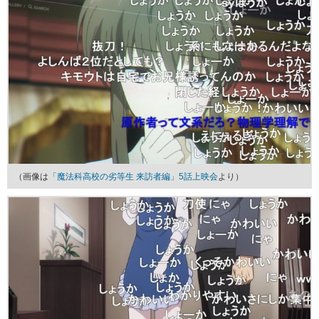
（画像は
「魔法科高校の劣等生 来訪者編」5話上映会
より）