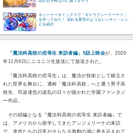
品がお手軽なのに超うまそう
ホットケーキミックスで「ギャラクシードーナツ」
を作ってみた！ 流れる星空のようなレンチン・レシ
ピを紹介
「魔法科高校の劣等生 来訪者編」5話上映会
が、2020
年11月6日にニコニコ生放送にて放送された。
『魔法科高校の劣等生』は、魔法が技術として確立さ
れた世界を舞台に、通称「魔法科高校」へと通う男子高
校生、司波達也の波乱の日々が描かれた学園ファンタジ
ー作品。
その続編となる『魔法科高校の劣等生 来訪者編』で
は、アメリカから留学してきたアンジェリーナの来訪
で、達也たちの日常がさらなる激動の渦に巻き込まれて