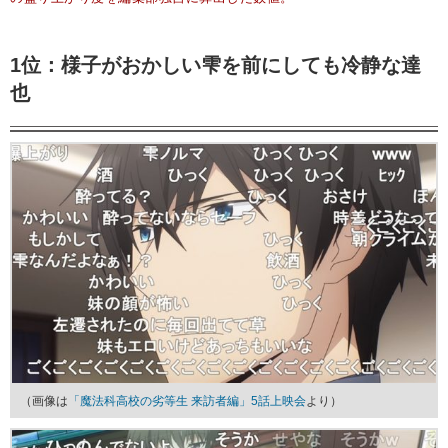
1位：様子がおかしい雫を前にしても冷静な達
也
（画像は
「魔法科高校の劣等生 来訪者編」5話上映会
より）