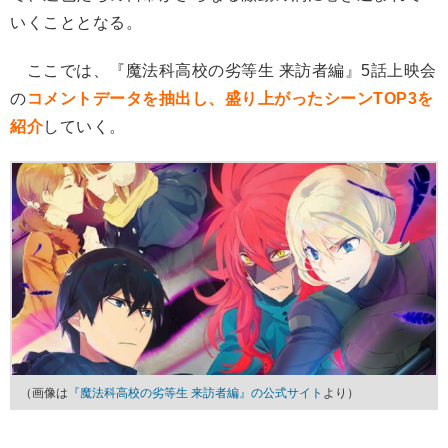
いくこととなる。
ここでは、『魔法科高校の劣等生 来訪者編』5話上映会
の
コメントデータを抽出し、盛り上がったシーンTOP3を
紹介
していく。
（画像は
『魔法科高校の劣等生 来訪者編』の公式サイト
より）