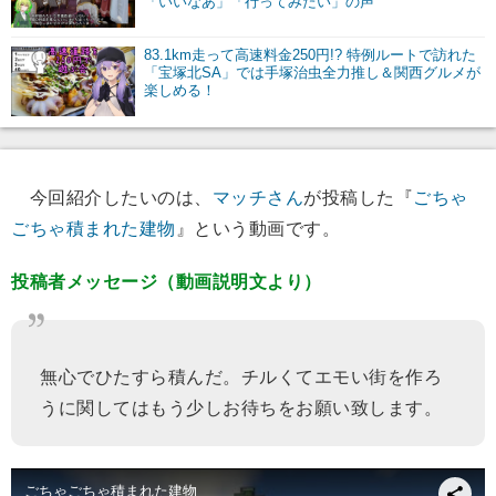
「いいなあ」「行ってみたい」の声
83.1km走って高速料金250円!? 特例ルートで訪れた
「宝塚北SA」では手塚治虫全力推し＆関西グルメが
楽しめる！
今回紹介したいのは、
マッチさん
が投稿した『
ごちゃ
ごちゃ積まれた建物
』という動画です。
投稿者メッセージ（動画説明文より）
無心でひたすら積んだ。チルくてエモい街を作ろ
うに関してはもう少しお待ちをお願い致します。