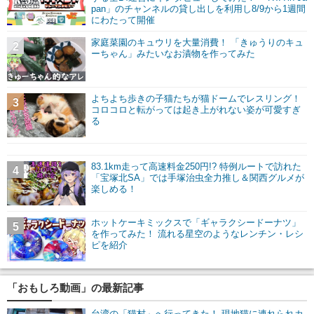
pan」のチャンネルの貸し出しを利用し8/9から1週間
にわたって開催
家庭菜園のキュウリを大量消費！ 「きゅうりのキュ
2
ーちゃん」みたいなお漬物を作ってみた
よちよち歩きの子猫たちが猫ドームでレスリング！
3
コロコロと転がっては起き上がれない姿が可愛すぎ
る
83.1km走って高速料金250円!? 特例ルートで訪れた
4
「宝塚北SA」では手塚治虫全力推し＆関西グルメが
楽しめる！
ホットケーキミックスで「ギャラクシードーナツ」
5
を作ってみた！ 流れる星空のようなレンチン・レシ
ピを紹介
「おもしろ動画」の最新記事
台湾の「猫村」へ行ってきた！ 現地猫に連れられカ