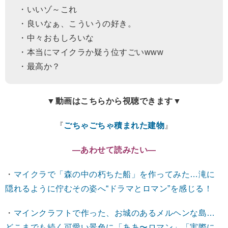
・いいゾ～これ
・良いなぁ、こういうの好き。
・中々おもしろいな
・本当にマイクラか疑う位すごいwww
・最高か？
▼動画はこちらから視聴できます▼
『
ごちゃごちゃ積まれた建物
』
―あわせて読みたい―
・
マイクラで「森の中の朽ちた船」を作ってみた…滝に
隠れるように佇むその姿へ“ドラマとロマン”を感じる！
・
マインクラフトで作った、お城のあるメルヘンな島…
どこまでも続く可愛い景色に「ああ〜ロマン」「実際に