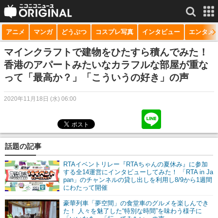
アニメ
マンガ
どうぶつ
コスプレ写真
インタビュー
エンタメ
サービス一覧
もっと見る
niconico
マインクラフトで建物をひたすら積んでみた！
香港のアパートみたいなカラフルな部屋が重な
動画
って「最高か？」「こういうの好き」の声
生放送
2020年11月18日 (水) 06:00
ニュース
チャンネル
話題の記事
マンガ
RTAイベントリレー『RTAちゃんの夏休み』に参加
ニコニコQ
する全14運営にインタビューしてみた！ 「RTA in Ja
pan」のチャンネルの貸し出しを利用し8/9から1週間
にわたって開催
豪華列車「夢空間」の食堂車のグルメを楽しんでき
た！ 人々を魅了した“特別な時間”を味わう様子に