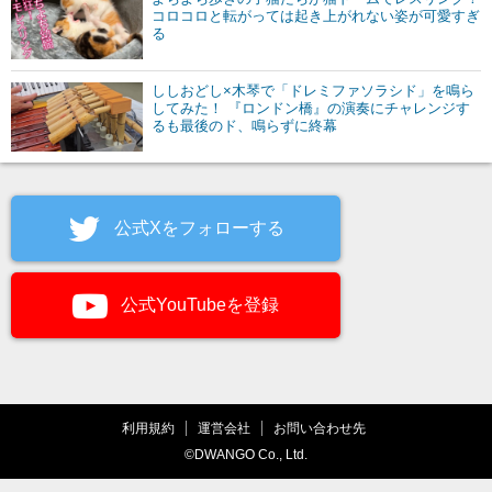
コロコロと転がっては起き上がれない姿が可愛すぎ
る
ししおどし×木琴で「ドレミファソラシド」を鳴ら
してみた！ 『ロンドン橋』の演奏にチャレンジす
るも最後のド、鳴らずに終幕
公式Xをフォローする
公式YouTubeを登録
利用規約
運営会社
お問い合わせ先
©DWANGO Co., Ltd.