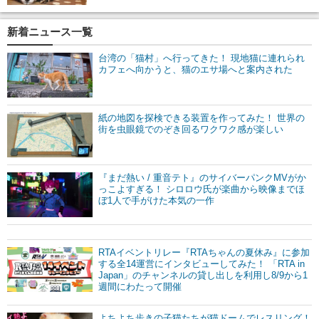
新着ニュース一覧
台湾の「猫村」へ行ってきた！ 現地猫に連れられ
カフェへ向かうと、猫のエサ場へと案内された
紙の地図を探検できる装置を作ってみた！ 世界の
街を虫眼鏡でのぞき回るワクワク感が楽しい
『まだ熱い / 重音テト』のサイバーパンクMVがか
っこよすぎる！ シロロウ氏が楽曲から映像までほ
ぼ1人で手がけた本気の一作
RTAイベントリレー『RTAちゃんの夏休み』に参加
する全14運営にインタビューしてみた！ 「RTA in
Japan」のチャンネルの貸し出しを利用し8/9から1
週間にわたって開催
よちよち歩きの子猫たちが猫ドームでレスリング！