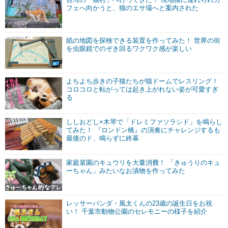
フェへ向かうと、猫のエサ場へと案内された
紙の地図を探検できる装置を作ってみた！ 世界の街
を虫眼鏡でのぞき回るワクワク感が楽しい
よちよち歩きの子猫たちが猫ドームでレスリング！
コロコロと転がっては起き上がれない姿が可愛すぎ
る
ししおどし×木琴で「ドレミファソラシド」を鳴らし
てみた！ 『ロンドン橋』の演奏にチャレンジするも
最後のド、鳴らずに終幕
家庭菜園のキュウリを大量消費！ 「きゅうりのキュ
ーちゃん」みたいなお漬物を作ってみた
レッサーパンダ・風太くんの23歳の誕生日をお祝
い！ 千葉市動物公園のセレモニーの様子を紹介