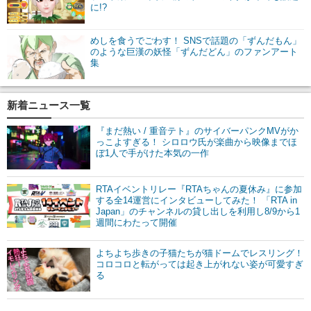
に!?
めしを食うでごわす！ SNSで話題の「ずんだもん」
のような巨漢の妖怪「ずんだどん」のファンアート
集
新着ニュース一覧
『まだ熱い / 重音テト』のサイバーパンクMVがか
っこよすぎる！ シロロウ氏が楽曲から映像までほ
ぼ1人で手がけた本気の一作
RTAイベントリレー『RTAちゃんの夏休み』に参加
する全14運営にインタビューしてみた！ 「RTA in
Japan」のチャンネルの貸し出しを利用し8/9から1
週間にわたって開催
よちよち歩きの子猫たちが猫ドームでレスリング！
コロコロと転がっては起き上がれない姿が可愛すぎ
る