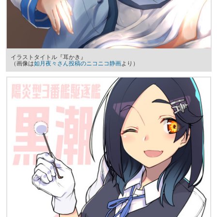
イラストタイトル『耳かき』
（画像は
如月夜々さん投稿のニコニコ静画
より）