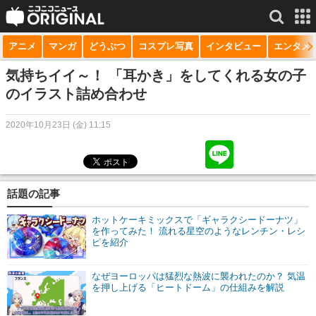
アニメ
マンガ
どうぶつ
コスプレ写真
インタビュー
エンタメ
サービス一覧
もっと見る
niconico
気持ちイイ～！ 「耳かき」をしてくれる女の子
のイラスト詰め合わせ
動画
2020年10月23日 (金) 11:15
生放送
ニュース
チャンネル
話題の記事
マンガ
ホットケーキミックスで「ギャラクシードーナツ」
を作ってみた！ 流れる星空のようなレンチン・レシ
ピを紹介
ニコニコQ
なぜヨーロッパは猛烈な熱波に襲われたのか？ 気温
を押し上げる「ヒートドーム」の仕組みを解説