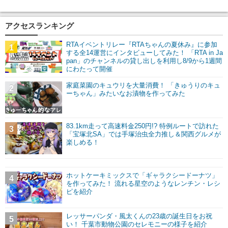
アクセスランキング
RTAイベントリレー『RTAちゃんの夏休み』に参加
1
する全14運営にインタビューしてみた！ 「RTA in Ja
pan」のチャンネルの貸し出しを利用し8/9から1週間
にわたって開催
家庭菜園のキュウリを大量消費！ 「きゅうりのキュ
2
ーちゃん」みたいなお漬物を作ってみた
83.1km走って高速料金250円!? 特例ルートで訪れた
3
「宝塚北SA」では手塚治虫全力推し＆関西グルメが
楽しめる！
ホットケーキミックスで「ギャラクシードーナツ」
4
を作ってみた！ 流れる星空のようなレンチン・レシ
ピを紹介
レッサーパンダ・風太くんの23歳の誕生日をお祝
5
い！ 千葉市動物公園のセレモニーの様子を紹介