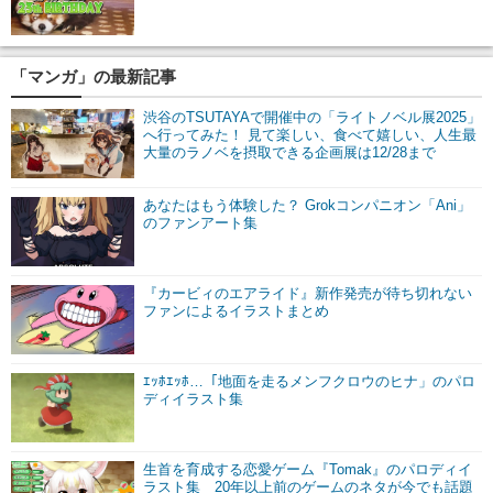
「マンガ」の最新記事
渋谷のTSUTAYAで開催中の「ライトノベル展2025」
へ行ってみた！ 見て楽しい、食べて嬉しい、人生最
大量のラノベを摂取できる企画展は12/28まで
あなたはもう体験した？ Grokコンパニオン「Ani」
のファンアート集
『カービィのエアライド』新作発売が待ち切れない
ファンによるイラストまとめ
ｴｯﾎｴｯﾎ…「地面を走るメンフクロウのヒナ」のパロ
ディイラスト集
生首を育成する恋愛ゲーム『Tomak』のパロディイ
ラスト集 20年以上前のゲームのネタが今でも話題