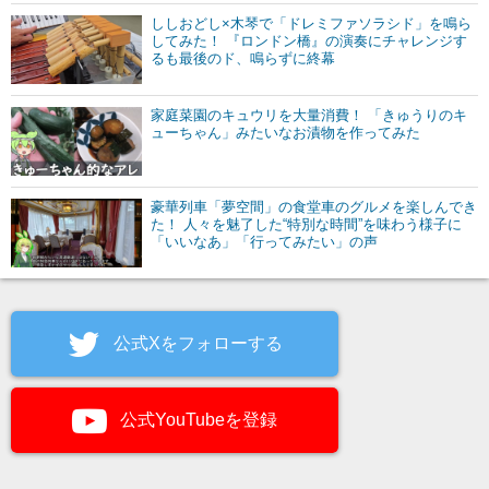
ししおどし×木琴で「ドレミファソラシド」を鳴ら
してみた！ 『ロンドン橋』の演奏にチャレンジす
るも最後のド、鳴らずに終幕
家庭菜園のキュウリを大量消費！ 「きゅうりのキ
ューちゃん」みたいなお漬物を作ってみた
豪華列車「夢空間」の食堂車のグルメを楽しんでき
た！ 人々を魅了した“特別な時間”を味わう様子に
「いいなあ」「行ってみたい」の声
公式Xをフォローする
公式YouTubeを登録