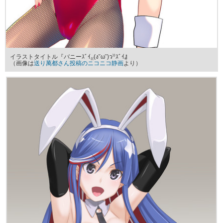
イラストタイトル『バニーｽﾞｲ₍₍(ง˘ω˘)ว⁾⁾ｽﾞｲ』
（画像は
送り萬都さん投稿のニコニコ静画
より）