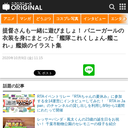
アニメ
マンガ
どうぶつ
コスプレ写真
インタビュー
エンタメ
サービス一覧
もっと見る
niconico
提督さんも一緒に遊びましょ！ バニーガールの
衣装を身にまとった「艦隊これくしょん-艦こ
動画
れ-」艦娘のイラスト集
生放送
2020年10月9日 (金) 11:15
ニュース
チャンネル
話題の記事
マンガ
RTAイベントリレー『RTAちゃんの夏休み』に参加
ニコニコQ
する全14運営にインタビューしてみた！ 「RTA in Ja
pan」のチャンネルの貸し出しを利用し8/9から1週間
にわたって開催
レッサーパンダ・風太くんの23歳の誕生日をお祝
い！ 千葉市動物公園のセレモニーの様子を紹介