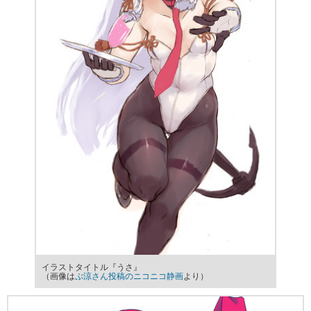
イラストタイトル『うさ』
（画像は
ぷ涼さん投稿のニコニコ静画
より）