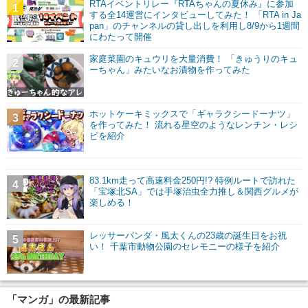
RTAイベントリレー『RTAちゃんの夏休み』に参加
1
する全14運営にインタビューしてみた！ 「RTA in Ja
pan」のチャンネルの貸し出しを利用し8/9から1週間
にわたって開催
家庭菜園のキュウリを大量消費！ 「きゅうりのキュ
2
ーちゃん」みたいなお漬物を作ってみた
ホットケーキミックスで「ギャラクシードーナツ」
3
を作ってみた！ 流れる星空のようなレンチン・レシ
ピを紹介
83.1km走って高速料金250円!? 特例ルートで訪れた
4
「宝塚北SA」では手塚治虫全力推し＆関西グルメが
楽しめる！
レッサーパンダ・風太くんの23歳の誕生日をお祝
5
い！ 千葉市動物公園のセレモニーの様子を紹介
「マンガ」の最新記事