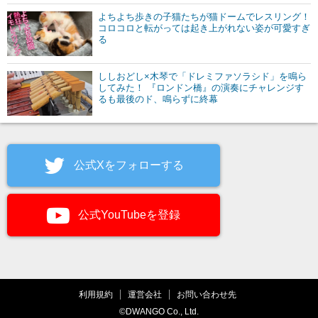
よちよち歩きの子猫たちが猫ドームでレスリング！
コロコロと転がっては起き上がれない姿が可愛すぎ
る
ししおどし×木琴で「ドレミファソラシド」を鳴ら
してみた！ 『ロンドン橋』の演奏にチャレンジす
るも最後のド、鳴らずに終幕
公式Xをフォローする
公式YouTubeを登録
利用規約
運営会社
お問い合わせ先
©DWANGO Co., Ltd.