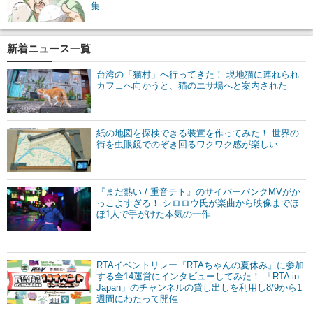
集
新着ニュース一覧
台湾の「猫村」へ行ってきた！ 現地猫に連れられ
カフェへ向かうと、猫のエサ場へと案内された
紙の地図を探検できる装置を作ってみた！ 世界の
街を虫眼鏡でのぞき回るワクワク感が楽しい
『まだ熱い / 重音テト』のサイバーパンクMVがか
っこよすぎる！ シロロウ氏が楽曲から映像までほ
ぼ1人で手がけた本気の一作
RTAイベントリレー『RTAちゃんの夏休み』に参加
する全14運営にインタビューしてみた！ 「RTA in
Japan」のチャンネルの貸し出しを利用し8/9から1
週間にわたって開催