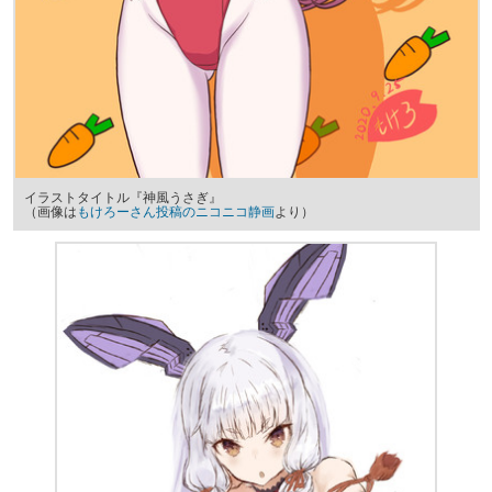
イラストタイトル『神風うさぎ』
（画像は
もけろーさん投稿のニコニコ静画
より）