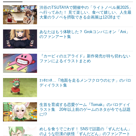
渋谷のTSUTAYAで開催中の「ライトノベル展2025」
へ行ってみた！ 見て楽しい、食べて嬉しい、人生最
大量のラノベを摂取できる企画展は12/28まで
あなたはもう体験した？ Grokコンパニオン「Ani」
のファンアート集
『カービィのエアライド』新作発売が待ち切れない
ファンによるイラストまとめ
ｴｯﾎｴｯﾎ…「地面を走るメンフクロウのヒナ」のパロ
ディイラスト集
生首を育成する恋愛ゲーム『Tomak』のパロディイ
ラスト集 20年以上前のゲームのネタが今でも話題
に!?
めしを食うでごわす！ SNSで話題の「ずんだもん」
のような巨漢の妖怪「ずんだどん」のファンアート