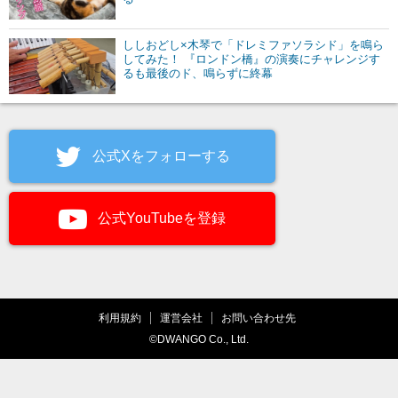
ししおどし×木琴で「ドレミファソラシド」を鳴ら
してみた！ 『ロンドン橋』の演奏にチャレンジす
るも最後のド、鳴らずに終幕
公式Xをフォローする
公式YouTubeを登録
利用規約
運営会社
お問い合わせ先
©DWANGO Co., Ltd.