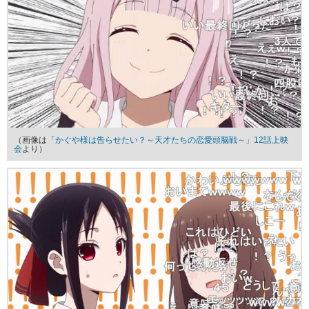
（画像は
「かぐや様は告らせたい？～天才たちの恋愛頭脳戦～」12話上映
会
より）