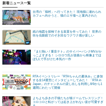
新着ニュース一覧
台湾の「猫村」へ行ってきた！ 現地猫に連れられ
カフェへ向かうと、猫のエサ場へと案内された
紙の地図を探検できる装置を作ってみた！ 世界の
街を虫眼鏡でのぞき回るワクワク感が楽しい
『まだ熱い / 重音テト』のサイバーパンクMVがか
っこよすぎる！ シロロウ氏が楽曲から映像までほ
ぼ1人で手がけた本気の一作
RTAイベントリレー『RTAちゃんの夏休み』に参加
する全14運営にインタビューしてみた！ 「RTA in
Japan」のチャンネルの貸し出しを利用し8/9から1
週間にわたって開催
よちよち歩きの子猫たちが猫ドームでレスリング！
コロコロと転がっては起き上がれない姿が可愛すぎ
る