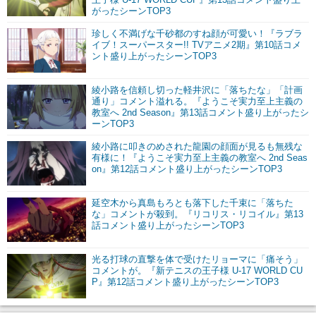
がったシーンTOP3
珍しく不満げな千砂都のすね顔が可愛い！『ラブラ
イブ！スーパースター!! TVアニメ2期』第10話コメ
ント盛り上がったシーンTOP3
綾小路を信頼し切った軽井沢に「落ちたな」「計画
通り」コメント溢れる。『ようこそ実力至上主義の
教室へ 2nd Season』第13話コメント盛り上がったシ
ーンTOP3
綾小路に叩きのめされた龍園の顔面が見るも無残な
有様に！『ようこそ実力至上主義の教室へ 2nd Seas
on』第12話コメント盛り上がったシーンTOP3
延空木から真島もろとも落下した千束に「落ちた
な」コメントが殺到。『リコリス・リコイル』第13
話コメント盛り上がったシーンTOP3
光る打球の直撃を体で受けたリョーマに「痛そう」
コメントが。『新テニスの王子様 U-17 WORLD CU
P』第12話コメント盛り上がったシーンTOP3