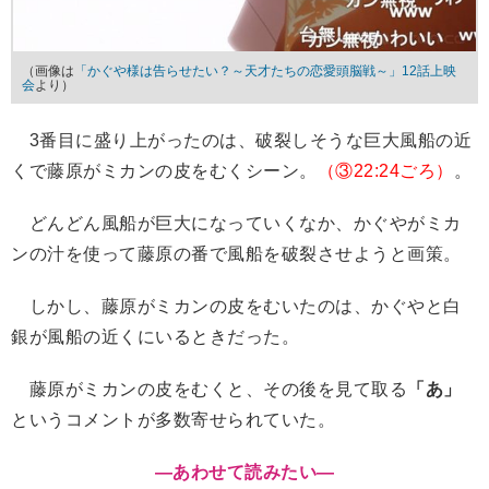
（画像は
「かぐや様は告らせたい？～天才たちの恋愛頭脳戦～」12話上映
会
より）
3番目に盛り上がったのは、破裂しそうな巨大風船の近
くで藤原がミカンの皮をむくシーン。
（③22:24ごろ）
。
どんどん風船が巨大になっていくなか、かぐやがミカ
ンの汁を使って藤原の番で風船を破裂させようと画策。
しかし、藤原がミカンの皮をむいたのは、かぐやと白
銀が風船の近くにいるときだった。
藤原がミカンの皮をむくと、その後を見て取る
「あ」
というコメントが多数寄せられていた。
―あわせて読みたい
―