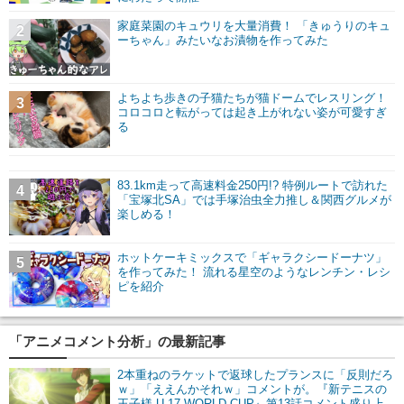
家庭菜園のキュウリを大量消費！ 「きゅうりのキュ
2
ーちゃん」みたいなお漬物を作ってみた
よちよち歩きの子猫たちが猫ドームでレスリング！
3
コロコロと転がっては起き上がれない姿が可愛すぎ
る
83.1km走って高速料金250円!? 特例ルートで訪れた
4
「宝塚北SA」では手塚治虫全力推し＆関西グルメが
楽しめる！
ホットケーキミックスで「ギャラクシードーナツ」
5
を作ってみた！ 流れる星空のようなレンチン・レシ
ピを紹介
「アニメコメント分析」の最新記事
2本重ねのラケットで返球したプランスに「反則だろ
ｗ」「ええんかそれｗ」コメントが。『新テニスの
王子様 U-17 WORLD CUP』第13話コメント盛り上