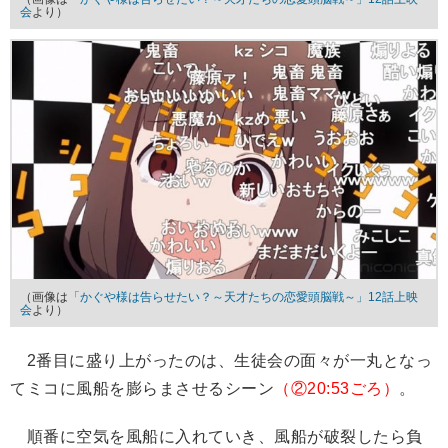
会
より）
（画像は
「かぐや様は告らせたい？～天才たちの恋愛頭脳戦～」12話上映
会
より）
2番目に盛り上がったのは、生徒会の面々が一丸となっ
てミコに風船を膨らまさせるシーン
（②20:53ごろ）
。
順番に空気を風船に入れていき、風船が破裂したら負