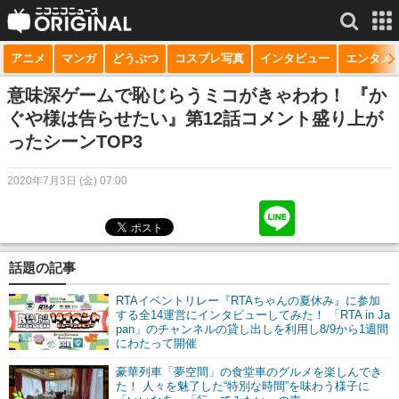
アニメ
マンガ
どうぶつ
コスプレ写真
インタビュー
エンタメ
サービス一覧
もっと見る
niconico
意味深ゲームで恥じらうミコがきゃわわ！ 『か
ぐや様は告らせたい』第12話コメント盛り上が
動画
ったシーンTOP3
生放送
2020年7月3日 (金) 07:00
ニュース
チャンネル
話題の記事
マンガ
RTAイベントリレー『RTAちゃんの夏休み』に参加
ニコニコQ
する全14運営にインタビューしてみた！ 「RTA in Ja
pan」のチャンネルの貸し出しを利用し8/9から1週間
にわたって開催
豪華列車「夢空間」の食堂車のグルメを楽しんでき
た！ 人々を魅了した“特別な時間”を味わう様子に