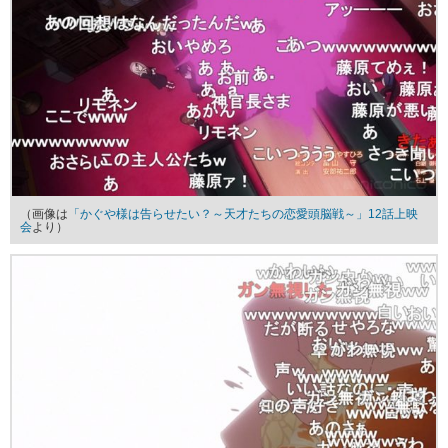
（画像は
「かぐや様は告らせたい？～天才たちの恋愛頭脳戦～」12話上映
会
より）