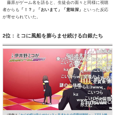
藤原がゲーム名を語ると、生徒会の面々と同様に視聴
者からも
「！？」「おいまて」「意味深」
といった反応
が寄せられていた。
2位：ミコに風船を膨らませ続ける白銀たち
（画像は
「かぐや様は告らせたい？～天才たちの恋愛頭脳戦～」12話上映