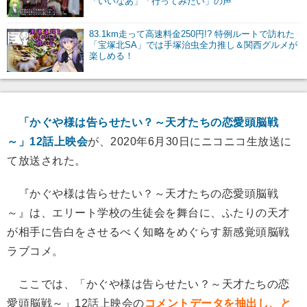
「いいなあ」「行ってみたい」の声
83.1km走って高速料金250円!? 特例ルートで訪れた
「宝塚北SA」では手塚治虫全力推し＆関西グルメが
楽しめる！
「かぐや様は告らせたい？～天才たちの恋愛頭脳戦
～」12話上映会
が、2020年6月30日にニコニコ生放送に
て放送された。
『かぐや様は告らせたい？～天才たちの恋愛頭脳戦
～』は、エリート学校の生徒会を舞台に、ふたりの天才
が相手に告白をさせるべく知略をめぐらす新感覚頭脳戦
ラブコメ。
ここでは、「かぐや様は告らせたい？～天才たちの恋
愛頭脳戦～」12話上映会の
コメントデータを抽出し、と