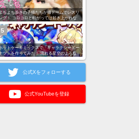
よちよち歩きの子猫たちが猫ドームでレスリ
ング！ コロコロと転がっては起き上がれな
い姿が可愛すぎる
5
ホットケーキミックスで「ギャラクシードー
ナツ」を作ってみた！ 流れる星空のような
レンチン・レシピを紹介
公式Xをフォローする
公式YouTubeを登録