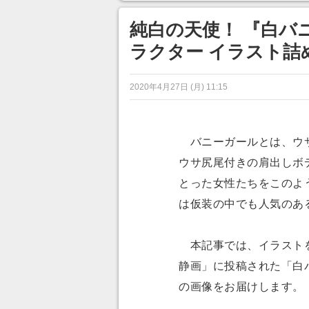
ンネルの貸し出しを利用し8/9
あ」「行
から1週間にわたって開催
純白の天使！ 『白バ
ラクター イラスト詰
2020年4月27日 (月) 11:15
バニーガールとは、ウサ
ウサ尻尾付きの肩出しボ
とった女性たちをこのよ
は仮装の中でも人気のあ
本記事では、イラストを
静画」に投稿された「白
の画像をお届けします。