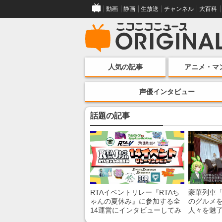
動画
静画
生放送
チャンネル
大百科
人気の記事
アニメ・マ
声優インタビュー
話題の記事
RTAイベントリレー『RTAち
豪華列車
ゃんの夏休み』に参加する全
のグルメ
14運営にインタビューしてみ
人々を魅了
た！ 「RTA in Japan」のチャ
間”を味わ