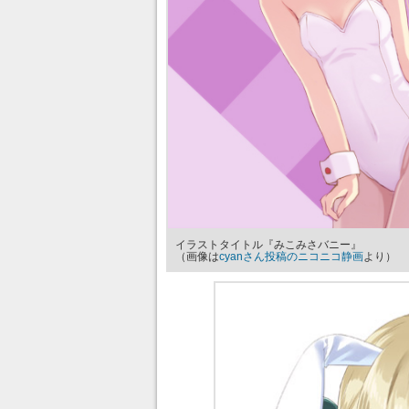
イラストタイトル『みこみさバニー』
（画像は
cyanさん投稿のニコニコ静画
より）