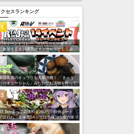
アクセスランキング
1
RTAイベントリレー『RTAちゃんの夏休み』
に参加する全14運営にインタビューしてみ
た！ 「RTA in Japan」のチャンネルの貸し
出しを利用し8/9から1週間にわたって開催
2
家庭菜園のキュウリを大量消費！ 「きゅう
りのキューちゃん」みたいなお漬物を作って
みた
3
83.1km走って高速料金250円!? 特例ルート
で訪れた「宝塚北SA」では手塚治虫全力推
し＆関西グルメが楽しめる！
4