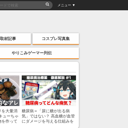
メニュー ▼
取材記事
コスプレ写真集
やりこみゲーマー列伝
リを大量消
糖尿病＝「尿に糖が出る病
キューちゃ
気」ではない？ 高血糖が血管
物を作って
にダメージを与える仕組みを
薬剤師が解説