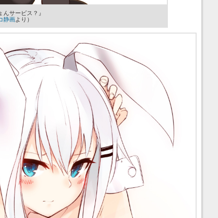
ょんサービス？』
コ静画
より）