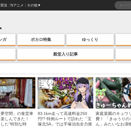
実況
Nアニメ
その他▼
ンガ
ボカロ特集
ゆっくり
殿堂入り記事
「夢空間」の食堂車
83.1km走って高速料金250
家庭菜園のキュウ
を楽しんできた！
円!? 特例ルートで訪れた「宝
費！ 「きゅうりの
した“特別な時
塚北SA」では手塚治虫全力推
ん」みたいなお漬
う様子に「いいな
し＆関西グルメが楽しめる！
みた