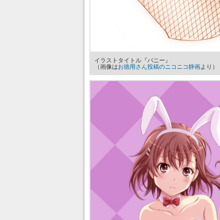
イラストタイトル『バニー』
（画像は
お徳用さん投稿のニコニコ静画
より）