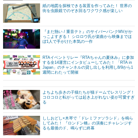
紙の地図を探検できる装置を作ってみた！ 世界の
街を虫眼鏡でのぞき回るワクワク感が楽しい
『まだ熱い / 重音テト』のサイバーパンクMVがか
っこよすぎる！ シロロウ氏が楽曲から映像までほ
ぼ1人で手がけた本気の一作
RTAイベントリレー『RTAちゃんの夏休み』に参加
する全14運営にインタビューしてみた！ 「RTA in
Japan」のチャンネルの貸し出しを利用し8/9から1
週間にわたって開催
よちよち歩きの子猫たちが猫ドームでレスリング！
コロコロと転がっては起き上がれない姿が可愛すぎ
る
ししおどし×木琴で「ドレミファソラシド」を鳴ら
してみた！ 『ロンドン橋』の演奏にチャレンジす
るも最後のド、鳴らずに終幕