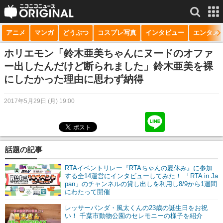
アニメ
マンガ
どうぶつ
コスプレ写真
インタビュー
エンタメ
サービス一覧
もっと見る
niconico
ホリエモン「鈴木亜美ちゃんにヌードのオファ
ー出したんだけど断られました」鈴木亜美を裸
動画
にしたかった理由に思わず納得
生放送
2017年5月29日 (月) 19:00
ニュース
チャンネル
話題の記事
マンガ
RTAイベントリレー『RTAちゃんの夏休み』に参加
ニコニコQ
する全14運営にインタビューしてみた！ 「RTA in Ja
pan」のチャンネルの貸し出しを利用し8/9から1週間
にわたって開催
レッサーパンダ・風太くんの23歳の誕生日をお祝
い！ 千葉市動物公園のセレモニーの様子を紹介