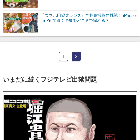
「スマホ用望遠レンズ」で野鳥撮影に挑戦！ iPhone
15 Proで遠くの鳥をどこまで撮れる？
1
2
いまだに続くフジテレビ出禁問題