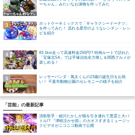
2
ーちゃん」みたいなお漬物を作ってみた
ホットケーキミックスで「ギャラクシードーナツ」
3
を作ってみた！ 流れる星空のようなレンチン・レシ
ピを紹介
83.1km走って高速料金250円!? 特例ルートで訪れた
4
「宝塚北SA」では手塚治虫全力推し＆関西グルメが
楽しめる！
レッサーパンダ・風太くんの23歳の誕生日をお祝
5
い！ 千葉市動物公園のセレモニーの様子を紹介
「芸能」の最新記事
演歌歌手・細川たかしが猫を引き連れて悪霊と大バ
トル!? 『津軽泣かせ節』のカオスすぎるミュージッ
クビデオがニコニコ動画で公開