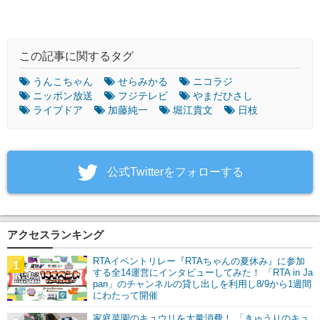
この記事に関するタグ
うんこちゃん
せらみかる
ニコラジ
ニッポン放送
フジテレビ
やまだひさし
ライブドア
加藤純一
堀江貴文
日枝
‎公式Twitterをフォローする
アクセスランキング
RTAイベントリレー『RTAちゃんの夏休み』に参加
1
する全14運営にインタビューしてみた！ 「RTA in Ja
pan」のチャンネルの貸し出しを利用し8/9から1週間
にわたって開催
家庭菜園のキュウリを大量消費！ 「きゅうりのキュ