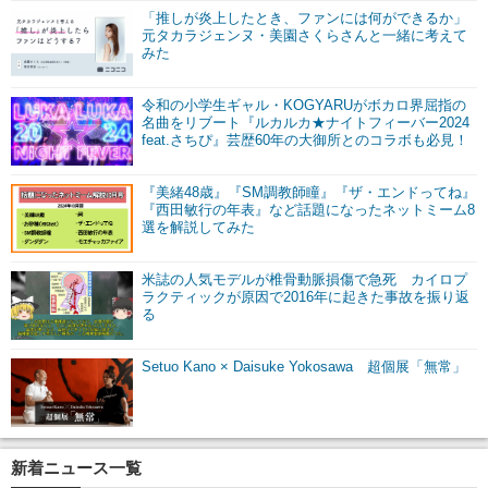
「推しが炎上したとき、ファンには何ができるか」
元タカラジェンヌ・美園さくらさんと一緒に考えて
みた
令和の小学生ギャル・KOGYARUがボカロ界屈指の
名曲をリブート『ルカルカ★ナイトフィーバー2024
feat.さちぴ』芸歴60年の大御所とのコラボも必見！
『美緒48歳』『SM調教師瞳』『ザ・エンドってね』
『西田敏行の年表』など話題になったネットミーム8
選を解説してみた
米誌の人気モデルが椎骨動脈損傷で急死 カイロプ
ラクティックが原因で2016年に起きた事故を振り返
る
Setuo Kano × Daisuke Yokosawa 超個展「無常」
新着ニュース一覧