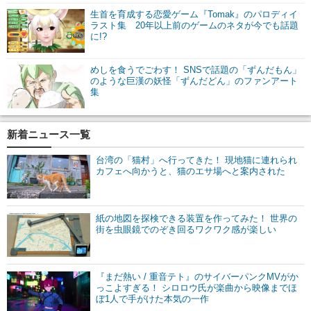
生首を育成する恋愛ゲーム『Tomak』のパロディイ
ラスト集 20年以上前のゲームのネタが今でも話題
に!?
めしを食うでごわす！ SNSで話題の「ずんだもん」
のような巨漢の妖怪「ずんだどん」のファンアート
集
新着ニュース一覧
台湾の「猫村」へ行ってきた！ 現地猫に連れられ
カフェへ向かうと、猫のエサ場へと案内された
紙の地図を探検できる装置を作ってみた！ 世界の
街を虫眼鏡でのぞき回るワクワク感が楽しい
『まだ熱い / 重音テト』のサイバーパンクMVがか
っこよすぎる！ シロロウ氏が楽曲から映像までほ
ぼ1人で手がけた本気の一作