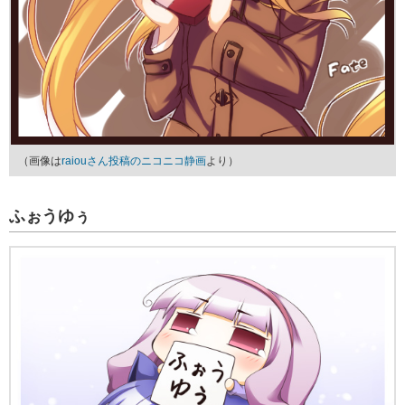
（画像は
raiouさん投稿のニコニコ静画
より）
ふぉうゆぅ