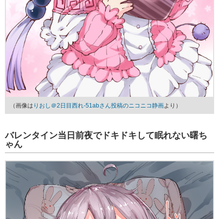
（画像は
りおし＠2日目西れ-51abさん投稿のニコニコ静画
より）
バレンタイン当日前夜でドキドキして眠れない曙ち
ゃん