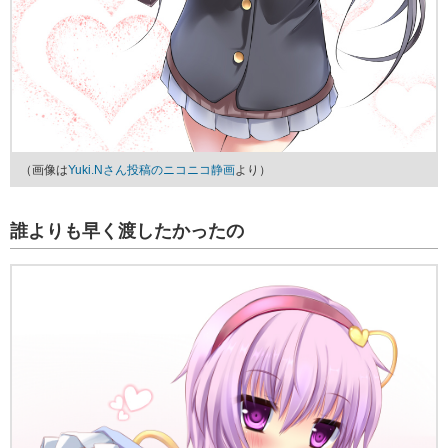
（画像は
Yuki.Nさん投稿のニコニコ静画
より）
誰よりも早く渡したかったの