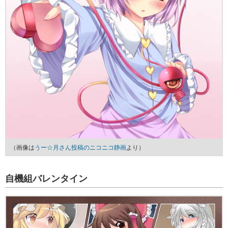
（画像は
うー☆月さん投稿のニコニコ静画
より）
自機組バレンタイン