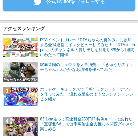
‎公式Twitterをフォローする
アクセスランキング
RTAイベントリレー『RTAちゃんの夏休み』に参加
1
する全14運営にインタビューしてみた！ 「RTA in Ja
pan」のチャンネルの貸し出しを利用し8/9から1週間
にわたって開催
家庭菜園のキュウリを大量消費！ 「きゅうりのキュ
2
ーちゃん」みたいなお漬物を作ってみた
ホットケーキミックスで「ギャラクシードーナツ」
3
を作ってみた！ 流れる星空のようなレンチン・レシ
ピを紹介
83.1km走って高速料金250円!? 特例ルートで訪れた
4
「宝塚北SA」では手塚治虫全力推し＆関西グルメが
楽しめる！