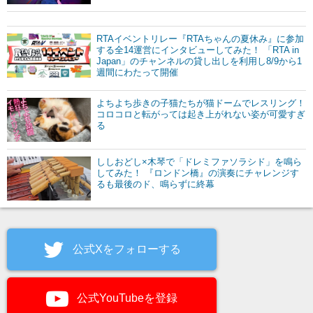
RTAイベントリレー『RTAちゃんの夏休み』に参加
する全14運営にインタビューしてみた！ 「RTA in
Japan」のチャンネルの貸し出しを利用し8/9から1
週間にわたって開催
よちよち歩きの子猫たちが猫ドームでレスリング！
コロコロと転がっては起き上がれない姿が可愛すぎ
る
ししおどし×木琴で「ドレミファソラシド」を鳴ら
してみた！ 『ロンドン橋』の演奏にチャレンジす
るも最後のド、鳴らずに終幕
公式Xをフォローする
公式YouTubeを登録