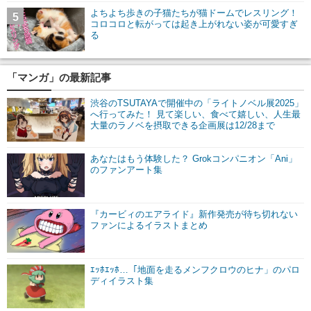
よちよち歩きの子猫たちが猫ドームでレスリング！
5
コロコロと転がっては起き上がれない姿が可愛すぎ
る
「マンガ」の最新記事
渋谷のTSUTAYAで開催中の「ライトノベル展2025」
へ行ってみた！ 見て楽しい、食べて嬉しい、人生最
大量のラノベを摂取できる企画展は12/28まで
あなたはもう体験した？ Grokコンパニオン「Ani」
のファンアート集
『カービィのエアライド』新作発売が待ち切れない
ファンによるイラストまとめ
ｴｯﾎｴｯﾎ…「地面を走るメンフクロウのヒナ」のパロ
ディイラスト集