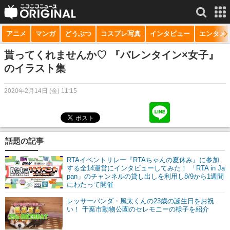
アニメ
マンガ
どうぶつ
コスプレ写真
インタビュー
エンタメ
サービス一覧
もっと見る
niconico
貰ってくれませんか♡ 『バレンタイン×女子』
のイラスト集
動画
2020年2月14日 (金) 11:15
生放送
ニュース
チャンネル
話題の記事
マンガ
RTAイベントリレー『RTAちゃんの夏休み』に参加
する全14運営にインタビューしてみた！ 「RTA in Ja
pan」のチャンネルの貸し出しを利用し8/9から1週間
ニコニコQ
にわたって開催
レッサーパンダ・風太くんの23歳の誕生日をお祝
い！ 千葉市動物公園のセレモニーの様子を紹介