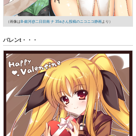
（画像は
B-銀河@二日目南 ナ 35aさん投稿のニコニコ静画
より）
バレンt・・・