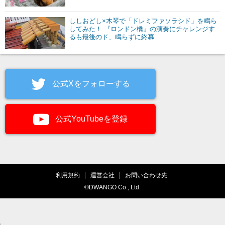
ししおどし×木琴で「ドレミファソラシド」を鳴ら
してみた！ 『ロンドン橋』の演奏にチャレンジす
るも最後のド、鳴らずに終幕
公式Xをフォローする
公式YouTubeを登録
利用規約
運営会社
お問い合わせ先
©DWANGO Co., Ltd.