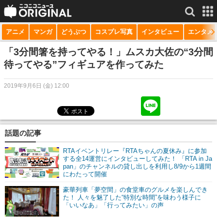
アニメ
マンガ
どうぶつ
コスプレ写真
インタビュー
エンタメ
サービス一覧
もっと見る
niconico
「3分間箸を持ってやる！」ムスカ大佐の“3分間
待ってやる”フィギュアを作ってみた
動画
2019年9月6日 (金) 12:00
生放送
ニュース
チャンネル
話題の記事
マンガ
RTAイベントリレー『RTAちゃんの夏休み』に参加
する全14運営にインタビューしてみた！ 「RTA in Ja
pan」のチャンネルの貸し出しを利用し8/9から1週間
ニコニコQ
にわたって開催
豪華列車「夢空間」の食堂車のグルメを楽しんでき
た！ 人々を魅了した“特別な時間”を味わう様子に
「いいなあ」「行ってみたい」の声