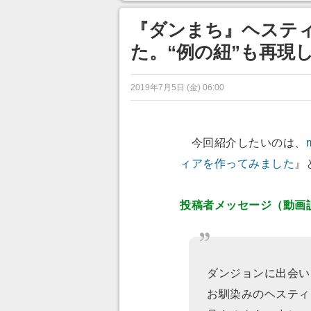
ンネルの貸し出しを利用し8/9
あ」「行
から1週間にわたって開催
『ダンまち』ヘステ
た。“例の紐”も再現
2019年7月5日 (金) 06:00
今回紹介したいのは、
ィアを作ってみました
』
投稿者メッセージ（動画
ダンジョンに出会い
お馴染みのヘスティ