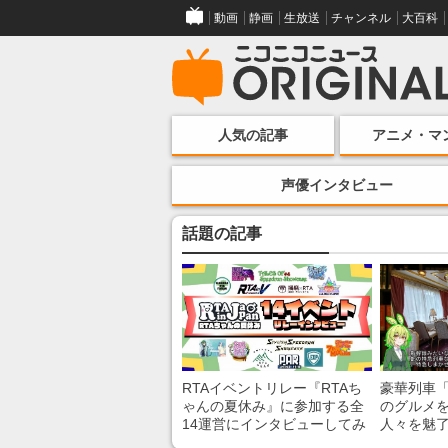
動画
静画
生放送
チャンネル
大百科
人気の記事
アニメ・マ
声優インタビュー
話題の記事
RTAイベントリレー『RTAち
豪華列車
ゃんの夏休み』に参加する全
のグルメ
14運営にインタビューしてみ
人々を魅了
た！ 「RTA in Japan」のチャ
間”を味わ