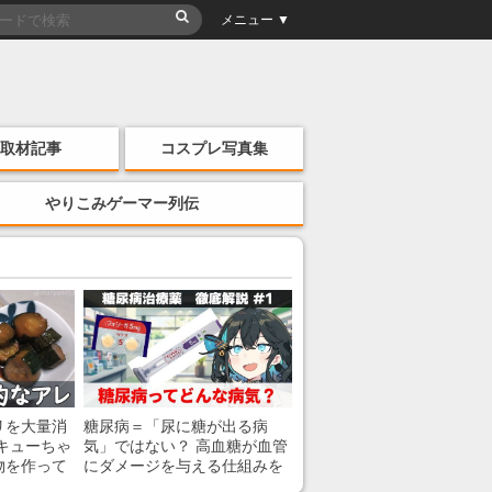
メニュー ▼
取材記事
コスプレ写真集
やりこみゲーマー列伝
リを大量消
糖尿病＝「尿に糖が出る病
キューちゃ
気」ではない？ 高血糖が血管
物を作って
にダメージを与える仕組みを
薬剤師が解説