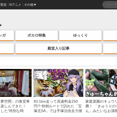
実況
Nアニメ
その他▼
ンガ
ボカロ特集
ゆっくり
殿堂入り記事
「夢空間」の食堂車
83.1km走って高速料金250
家庭菜園のキュウ
を楽しんできた！
円!? 特例ルートで訪れた「宝
費！ 「きゅうりの
した“特別な時
塚北SA」では手塚治虫全力推
ん」みたいなお漬
う様子に「いいな
し＆関西グルメが楽しめる！
みた