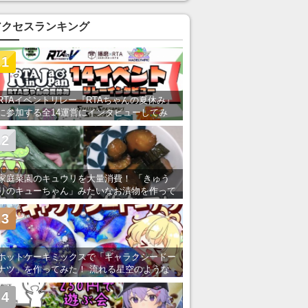
アクセスランキング
1
RTAイベントリレー『RTAちゃんの夏休み』
に参加する全14運営にインタビューしてみ
た！ 「RTA in Japan」のチャンネルの貸し
出しを利用し8/9から1週間にわたって開催
2
家庭菜園のキュウリを大量消費！ 「きゅう
りのキューちゃん」みたいなお漬物を作って
みた
3
ホットケーキミックスで「ギャラクシードー
ナツ」を作ってみた！ 流れる星空のような
レンチン・レシピを紹介
4