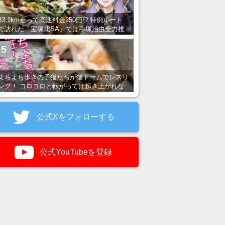
83.1km走って高速料金250円!? 特例ルート
で訪れた「宝塚北SA」では手塚治虫全力推
し＆関西グルメが楽しめる！
5
よちよち歩きの子猫たちが猫ドームでレスリ
ング！ コロコロと転がっては起き上がれな
い姿が可愛すぎる
公式Xをフォローする
公式YouTubeを登録