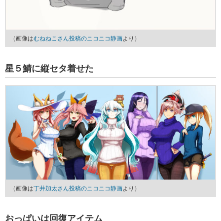
（画像は
むねねこさん投稿のニコニコ静画
より）
星５鯖に縦セタ着せた
（画像は
丁井加太さん投稿のニコニコ静画
より）
おっぱいは回復アイテム