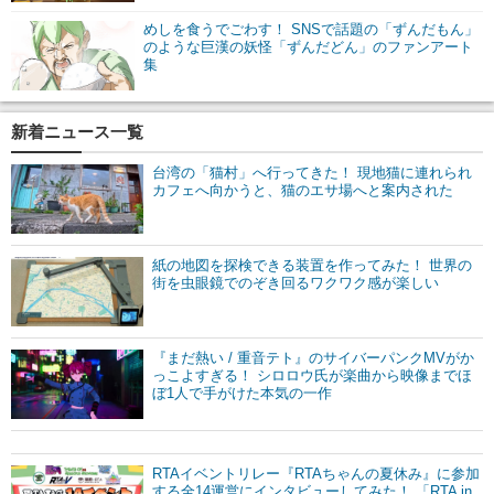
めしを食うでごわす！ SNSで話題の「ずんだもん」
のような巨漢の妖怪「ずんだどん」のファンアート
集
新着ニュース一覧
台湾の「猫村」へ行ってきた！ 現地猫に連れられ
カフェへ向かうと、猫のエサ場へと案内された
紙の地図を探検できる装置を作ってみた！ 世界の
街を虫眼鏡でのぞき回るワクワク感が楽しい
『まだ熱い / 重音テト』のサイバーパンクMVがか
っこよすぎる！ シロロウ氏が楽曲から映像までほ
ぼ1人で手がけた本気の一作
RTAイベントリレー『RTAちゃんの夏休み』に参加
する全14運営にインタビューしてみた！ 「RTA in