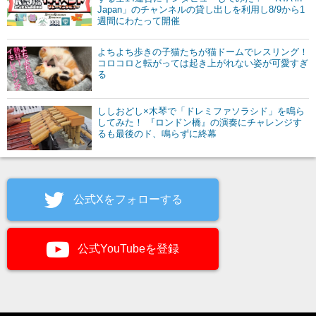
Japan」のチャンネルの貸し出しを利用し8/9から1
週間にわたって開催
よちよち歩きの子猫たちが猫ドームでレスリング！
コロコロと転がっては起き上がれない姿が可愛すぎ
る
ししおどし×木琴で「ドレミファソラシド」を鳴ら
してみた！ 『ロンドン橋』の演奏にチャレンジす
るも最後のド、鳴らずに終幕
公式Xをフォローする
公式YouTubeを登録