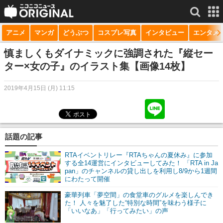
アニメ
マンガ
どうぶつ
コスプレ写真
インタビュー
エンタメ
サービス一覧
もっと見る
niconico
慎ましくもダイナミックに強調された『縦セー
ター×女の子』のイラスト集【画像14枚】
動画
2019年4月15日 (月) 11:15
生放送
ニュース
チャンネル
話題の記事
マンガ
RTAイベントリレー『RTAちゃんの夏休み』に参加
する全14運営にインタビューしてみた！ 「RTA in Ja
pan」のチャンネルの貸し出しを利用し8/9から1週間
ニコニコQ
にわたって開催
豪華列車「夢空間」の食堂車のグルメを楽しんでき
た！ 人々を魅了した“特別な時間”を味わう様子に
「いいなあ」「行ってみたい」の声