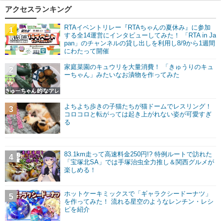
アクセスランキング
RTAイベントリレー『RTAちゃんの夏休み』に参加
1
する全14運営にインタビューしてみた！ 「RTA in Ja
pan」のチャンネルの貸し出しを利用し8/9から1週間
にわたって開催
家庭菜園のキュウリを大量消費！ 「きゅうりのキュ
2
ーちゃん」みたいなお漬物を作ってみた
よちよち歩きの子猫たちが猫ドームでレスリング！
3
コロコロと転がっては起き上がれない姿が可愛すぎ
る
83.1km走って高速料金250円!? 特例ルートで訪れた
4
「宝塚北SA」では手塚治虫全力推し＆関西グルメが
楽しめる！
ホットケーキミックスで「ギャラクシードーナツ」
5
を作ってみた！ 流れる星空のようなレンチン・レシ
ピを紹介