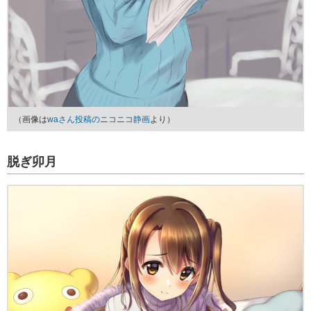
（画像は
waさん投稿のニコニコ静画
より）
脱ぎ卯月