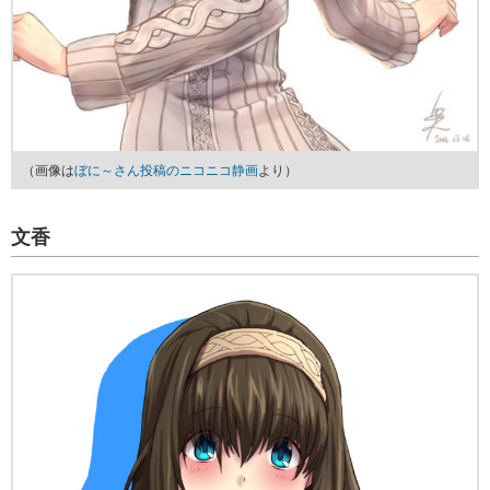
（画像は
ぼに～さん投稿のニコニコ静画
より）
文香