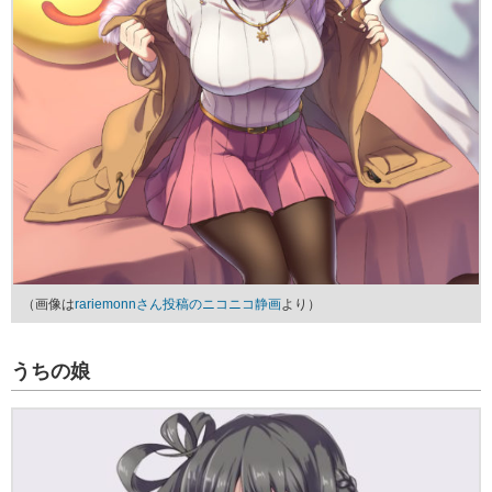
（画像は
rariemonnさん投稿のニコニコ静画
より）
うちの娘