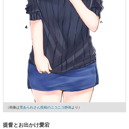
（画像は
雪あられさん投稿のニコニコ静画
より）
提督とお出かけ愛宕