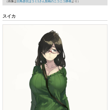
（画像は
日鳥@次はコミ1さん投稿のニコニコ静画
より）
スイカ