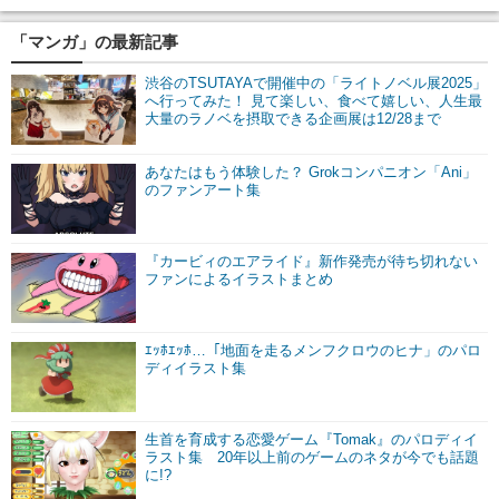
「マンガ」の最新記事
渋谷のTSUTAYAで開催中の「ライトノベル展2025」
へ行ってみた！ 見て楽しい、食べて嬉しい、人生最
大量のラノベを摂取できる企画展は12/28まで
あなたはもう体験した？ Grokコンパニオン「Ani」
のファンアート集
『カービィのエアライド』新作発売が待ち切れない
ファンによるイラストまとめ
ｴｯﾎｴｯﾎ…「地面を走るメンフクロウのヒナ」のパロ
ディイラスト集
生首を育成する恋愛ゲーム『Tomak』のパロディイ
ラスト集 20年以上前のゲームのネタが今でも話題
に!?