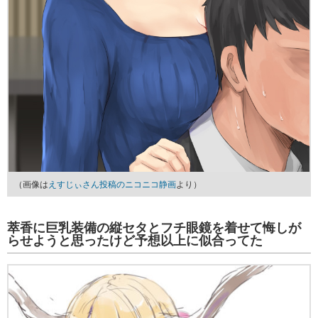
（画像は
えすじぃさん投稿のニコニコ静画
より）
萃香に巨乳装備の縦セタとフチ眼鏡を着せて悔しが
らせようと思ったけど予想以上に似合ってた