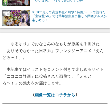
「いいなあ」「行ってみたい」の声
83.1km走って高速料金250円!? 特例ルートで訪れた
「宝塚北SA」では手塚治虫全力推し＆関西グルメが
楽しめる！
「ゆるゆり」でおなじみのなもりが原案を手掛けた
「ありそでなかった日常系」ファンタジーアニメ『えん
どろ〜！』。
本記事ではイラストをコメント付きで楽しめるサイト
「ニコニコ静画」に投稿された画像で、「えんど
ろ〜！」の魅力をお届けします。
《
画像一覧はコチラから
》