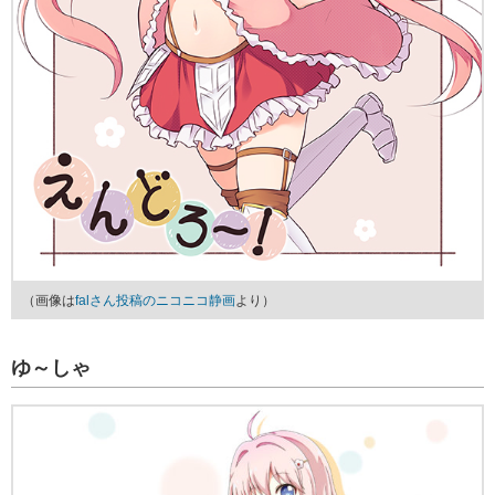
（画像は
falさん投稿のニコニコ静画
より）
ゆ～しゃ