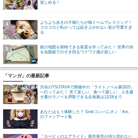
楽しめる！
よちよち歩きの子猫たちが猫ドームでレスリング！
4
コロコロと転がっては起き上がれない姿が可愛すぎ
る
紙の地図を探検できる装置を作ってみた！ 世界の街
5
を虫眼鏡でのぞき回るワクワク感が楽しい
「マンガ」の最新記事
渋谷のTSUTAYAで開催中の「ライトノベル展2025」
へ行ってみた！ 見て楽しい、食べて嬉しい、人生最
大量のラノベを摂取できる企画展は12/28まで
あなたはもう体験した？ Grokコンパニオン「Ani」
のファンアート集
『カービィのエアライド』新作発売が待ち切れない