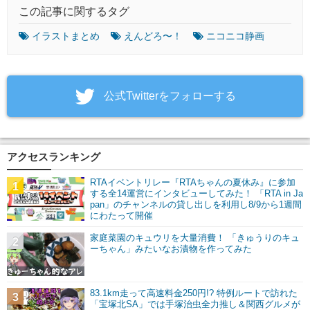
この記事に関するタグ
イラストまとめ
えんどろ〜！
ニコニコ静画
‎公式Twitterをフォローする
アクセスランキング
RTAイベントリレー『RTAちゃんの夏休み』に参加
1
する全14運営にインタビューしてみた！ 「RTA in Ja
pan」のチャンネルの貸し出しを利用し8/9から1週間
にわたって開催
家庭菜園のキュウリを大量消費！ 「きゅうりのキュ
2
ーちゃん」みたいなお漬物を作ってみた
83.1km走って高速料金250円!? 特例ルートで訪れた
3
「宝塚北SA」では手塚治虫全力推し＆関西グルメが