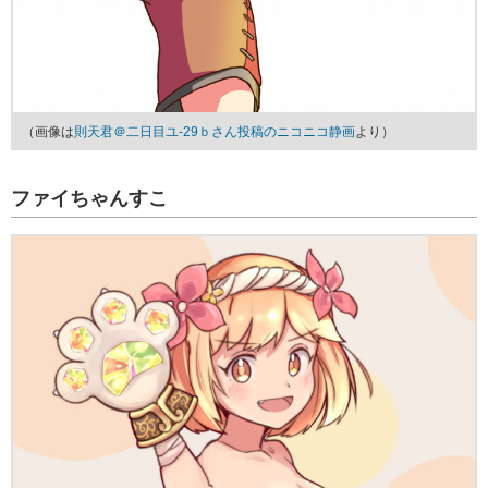
（画像は
則天君＠二日目ユ-29ｂさん投稿のニコニコ静画
より）
ファイちゃんすこ