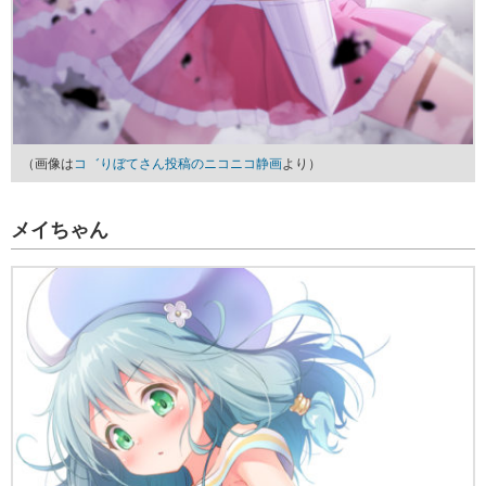
（画像は
コ゛りぼてさん投稿のニコニコ静画
より）
メイちゃん