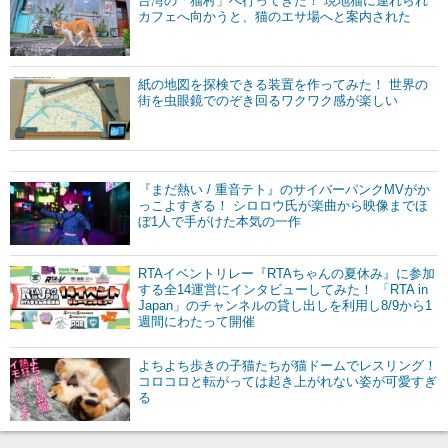
台湾の「猫村」へ行ってきた！ 現地猫に連れられ
カフェへ向かうと、猫のエサ場へと案内された
紙の地図を探検できる装置を作ってみた！ 世界の
街を虫眼鏡でのぞき回るワクワク感が楽しい
『まだ熱い / 重音テト』のサイバーパンクMVがか
っこよすぎる！ シロロウ氏が楽曲から映像までほ
ぼ1人で手がけた本気の一作
RTAイベントリレー『RTAちゃんの夏休み』に参加
する全14運営にインタビューしてみた！ 「RTA in
Japan」のチャンネルの貸し出しを利用し8/9から1
週間にわたって開催
よちよち歩きの子猫たちが猫ドームでレスリング！
コロコロと転がっては起き上がれない姿が可愛すぎ
る