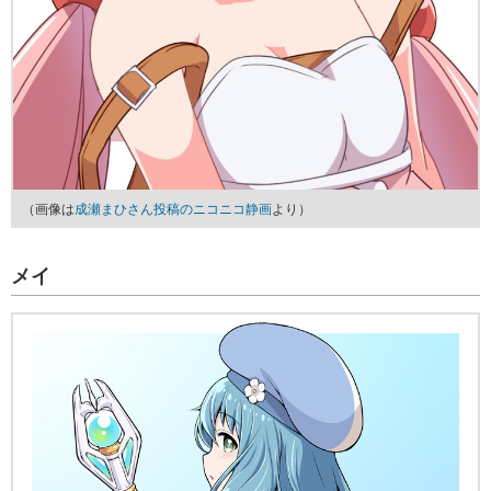
（画像は
成瀬まひさん投稿のニコニコ静画
より）
メイ