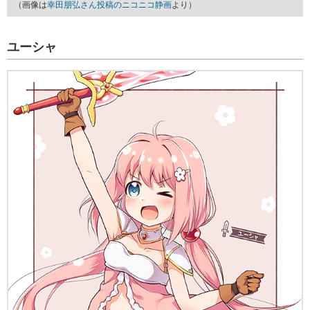
（画像は
幸田朋弘さん投稿のニコニコ静画
より）
ユーシャ