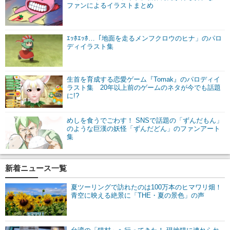
ファンによるイラストまとめ
ｴｯﾎｴｯﾎ…「地面を走るメンフクロウのヒナ」のパロ
ディイラスト集
生首を育成する恋愛ゲーム『Tomak』のパロディイ
ラスト集 20年以上前のゲームのネタが今でも話題
に!?
めしを食うでごわす！ SNSで話題の「ずんだもん」
のような巨漢の妖怪「ずんだどん」のファンアート
集
新着ニュース一覧
夏ツーリングで訪れたのは100万本のヒマワリ畑！
青空に映える絶景に「THE・夏の景色」の声