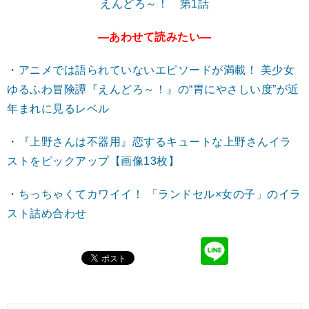
えんどろ～！ 第1話
―あわせて読みたい―
・
アニメでは語られていないエピソードが満載！ 美少女
ゆるふわ冒険譚『えんどろ～！』の“胃にやさしい度”が近
年まれに見るレベル
・
『上野さんは不器用』恋するキュートな上野さんイラ
ストをピックアップ【画像13枚】
・
ちっちゃくてカワイイ！ 「ランドセル×女の子」のイラ
スト詰め合わせ