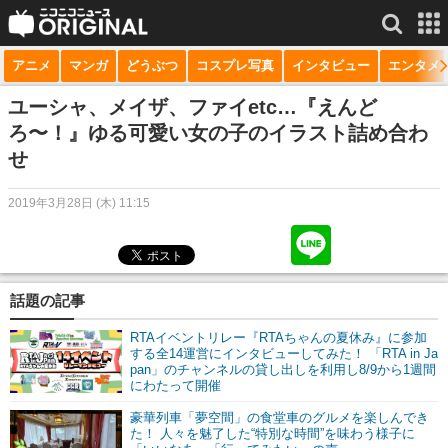
アニメ
マンガ
どうぶつ
コスプレ写真
インタビュー
エンタメ
サービス一覧
もっと見る
niconico
ユーシャ、メイザ、ファイetc…『えんど
ろ〜！』ゆる可愛い女の子のイラスト詰め合わ
動画
せ
生放送
2019年3月28日 (木) 11:15
ニュース
チャンネル
話題の記事
マンガ
RTAイベントリレー『RTAちゃんの夏休み』に参加
ニコニコQ
する全14運営にインタビューしてみた！ 「RTA in Ja
pan」のチャンネルの貸し出しを利用し8/9から1週間
にわたって開催
豪華列車「夢空間」の食堂車のグルメを楽しんでき
た！ 人々を魅了した“特別な時間”を味わう様子に