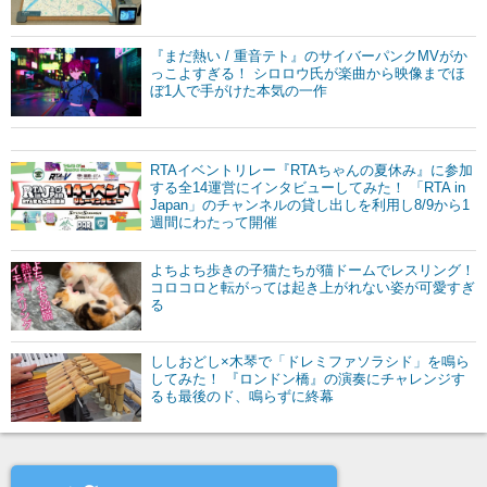
『まだ熱い / 重音テト』のサイバーパンクMVがか
っこよすぎる！ シロロウ氏が楽曲から映像までほ
ぼ1人で手がけた本気の一作
RTAイベントリレー『RTAちゃんの夏休み』に参加
する全14運営にインタビューしてみた！ 「RTA in
Japan」のチャンネルの貸し出しを利用し8/9から1
週間にわたって開催
よちよち歩きの子猫たちが猫ドームでレスリング！
コロコロと転がっては起き上がれない姿が可愛すぎ
る
ししおどし×木琴で「ドレミファソラシド」を鳴ら
してみた！ 『ロンドン橋』の演奏にチャレンジす
るも最後のド、鳴らずに終幕