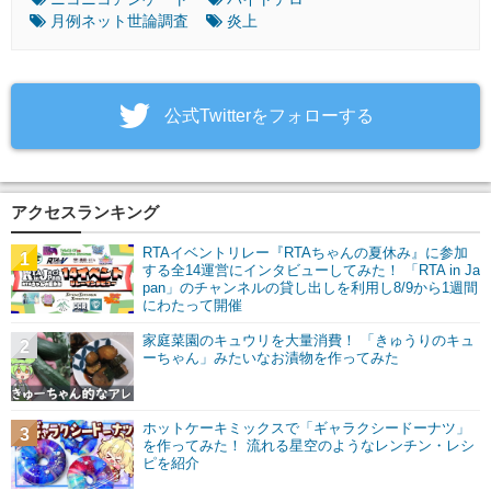
月例ネット世論調査
炎上
‎公式Twitterをフォローする
アクセスランキング
RTAイベントリレー『RTAちゃんの夏休み』に参加
1
する全14運営にインタビューしてみた！ 「RTA in Ja
pan」のチャンネルの貸し出しを利用し8/9から1週間
にわたって開催
家庭菜園のキュウリを大量消費！ 「きゅうりのキュ
2
ーちゃん」みたいなお漬物を作ってみた
ホットケーキミックスで「ギャラクシードーナツ」
3
を作ってみた！ 流れる星空のようなレンチン・レシ
ピを紹介