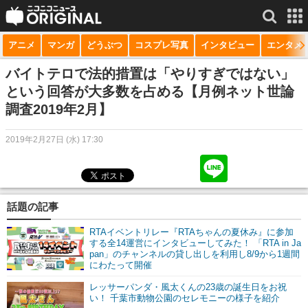
アニメ
マンガ
どうぶつ
コスプレ写真
インタビュー
エンタメ
サービス一覧
もっと見る
niconico
バイトテロで法的措置は「やりすぎではない」
という回答が大多数を占める【月例ネット世論
動画
調査2019年2月】
生放送
2019年2月27日 (水) 17:30
ニュース
チャンネル
話題の記事
マンガ
RTAイベントリレー『RTAちゃんの夏休み』に参加
ニコニコQ
する全14運営にインタビューしてみた！ 「RTA in Ja
pan」のチャンネルの貸し出しを利用し8/9から1週間
にわたって開催
レッサーパンダ・風太くんの23歳の誕生日をお祝
い！ 千葉市動物公園のセレモニーの様子を紹介