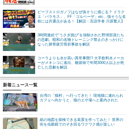
ビーフストロガノフはなぜ強そうに感じる？ ドラク
エ「バラモス」、FF「ゴルベーザ」etc…強そうな名
前には共通点がある！【解説：言語学者 川原繁人】
3時間連続で“うさぎ跳び”を強制された野球部員たち
の悲劇。昭和の名物トレーニング禁止のきっかけに
なった腓骨疲労骨折事故を解説
コーラよりも水が高い異常事態!? 大手飲料水メーカ
ーがメキシコに進出、糖尿病で年間3000人以上が死
亡した悲劇を解説
新着ニュース一覧
台湾の「猫村」へ行ってきた！ 現地猫に連れられ
カフェへ向かうと、猫のエサ場へと案内された
紙の地図を探検できる装置を作ってみた！ 世界の
街を虫眼鏡でのぞき回るワクワク感が楽しい