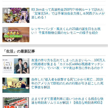
83.1km走って高速料金250円!? 特例ルートで訪れた
4
「宝塚北SA」では手塚治虫全力推し＆関西グルメが
楽しめる！
レッサーパンダ・風太くんの23歳の誕生日をお祝
5
い！ 千葉市動物公園のセレモニーの様子を紹介
「生活」の最新記事
友達の作り方を忘れてしまったおまいらへ…100万人
の既婚者が集まる『カドル(Cuddle)-既婚者マッチン
グアプリ』でパパ友・ママ友は本当に作れるのか？
自作した“侵入者を銃撃する罠”にかかり死亡…2019
年のアメリカで防犯のための行動が引き起こした死
亡事故を解説
止まりすぎて普通列車に追いつかれまくる残念な快
速を時刻表ソムリエが解説！【残念な時刻表#001】