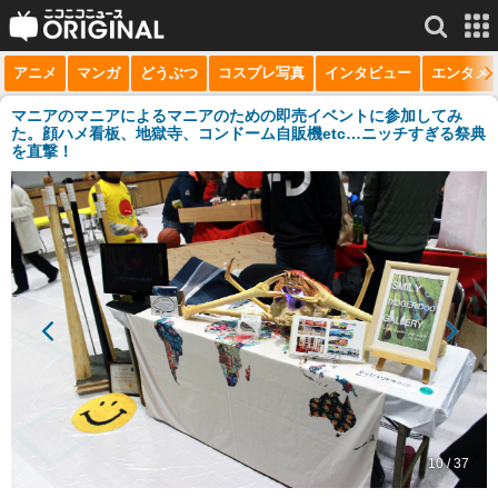
アニメ
マンガ
どうぶつ
コスプレ写真
インタビュー
エンタメ
サービス一覧
もっと見る
niconico
マニアのマニアによるマニアのための即売イベントに参加してみ
た。顔ハメ看板、地獄寺、コンドーム自販機etc…ニッチすぎる祭典
を直撃！
動画
生放送
ニュース
チャンネル
マンガ
ニコニコQ
10 / 37