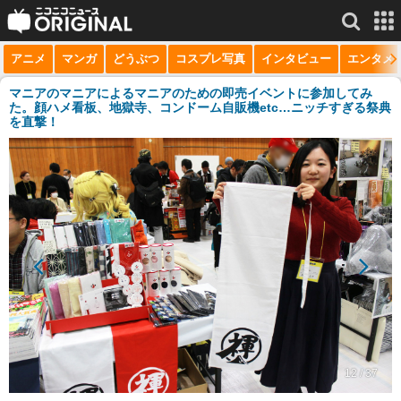
アニメ
マンガ
どうぶつ
コスプレ写真
インタビュー
エンタメ
サービス一覧
もっと見る
niconico
マニアのマニアによるマニアのための即売イベントに参加してみ
た。顔ハメ看板、地獄寺、コンドーム自販機etc…ニッチすぎる祭典
を直撃！
動画
生放送
ニュース
チャンネル
マンガ
ニコニコQ
12 / 37