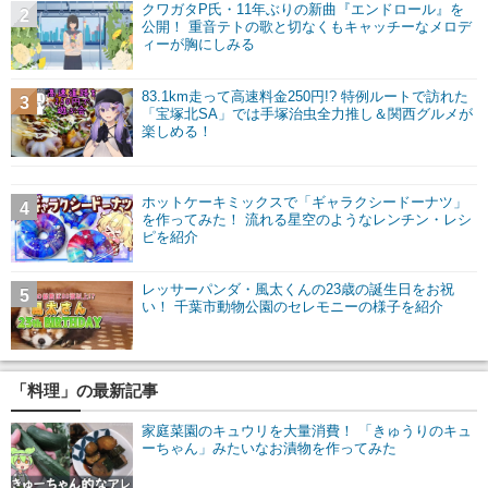
クワガタP氏・11年ぶりの新曲『エンドロール』を
2
公開！ 重音テトの歌と切なくもキャッチーなメロデ
ィーが胸にしみる
83.1km走って高速料金250円!? 特例ルートで訪れた
3
「宝塚北SA」では手塚治虫全力推し＆関西グルメが
楽しめる！
ホットケーキミックスで「ギャラクシードーナツ」
4
を作ってみた！ 流れる星空のようなレンチン・レシ
ピを紹介
レッサーパンダ・風太くんの23歳の誕生日をお祝
5
い！ 千葉市動物公園のセレモニーの様子を紹介
「料理」の最新記事
家庭菜園のキュウリを大量消費！ 「きゅうりのキュ
ーちゃん」みたいなお漬物を作ってみた