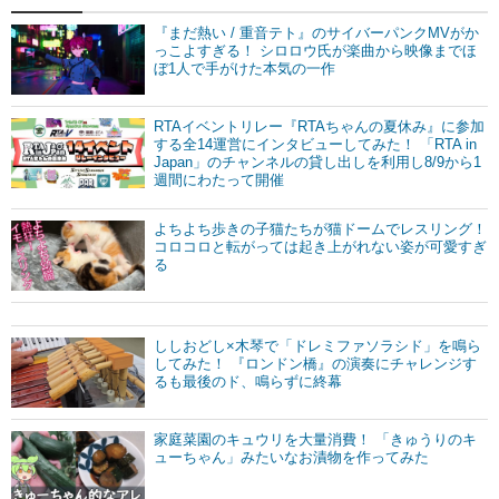
『まだ熱い / 重音テト』のサイバーパンクMVがか
っこよすぎる！ シロロウ氏が楽曲から映像までほ
ぼ1人で手がけた本気の一作
RTAイベントリレー『RTAちゃんの夏休み』に参加
する全14運営にインタビューしてみた！ 「RTA in
Japan」のチャンネルの貸し出しを利用し8/9から1
週間にわたって開催
よちよち歩きの子猫たちが猫ドームでレスリング！
コロコロと転がっては起き上がれない姿が可愛すぎ
る
ししおどし×木琴で「ドレミファソラシド」を鳴ら
してみた！ 『ロンドン橋』の演奏にチャレンジす
るも最後のド、鳴らずに終幕
家庭菜園のキュウリを大量消費！ 「きゅうりのキ
ューちゃん」みたいなお漬物を作ってみた