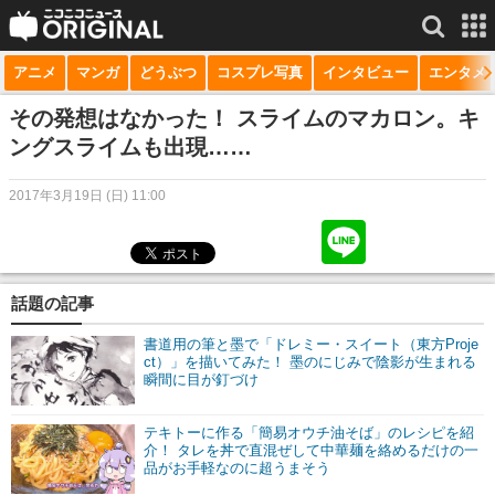
アニメ
マンガ
どうぶつ
コスプレ写真
インタビュー
エンタメ
サービス一覧
もっと見る
niconico
その発想はなかった！ スライムのマカロン。キ
ングスライムも出現……
動画
2017年3月19日 (日) 11:00
生放送
ニュース
チャンネル
話題の記事
マンガ
書道用の筆と墨で「ドレミー・スイート（東方Proje
ct）」を描いてみた！ 墨のにじみで陰影が生まれる
瞬間に目が釘づけ
ニコニコQ
テキトーに作る「簡易オウチ油そば」のレシピを紹
介！ タレを丼で直混ぜして中華麺を絡めるだけの一
品がお手軽なのに超うまそう