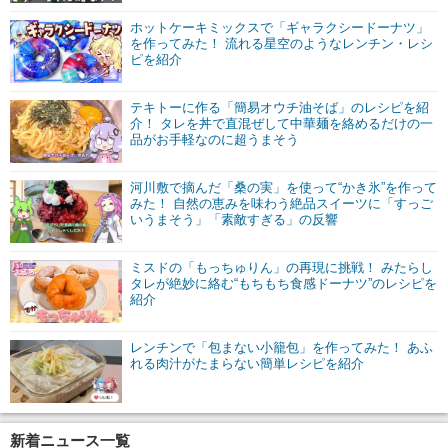
ホットケーキミックスで「ギャラクシードーナツ」
を作ってみた！ 流れる星空のようなレンチン・レシ
ピを紹介
テキトーに作る「簡易オウチ油そば」のレシピを紹
介！ タレを丼で直混ぜして中華麺を絡めるだけの一
品がお手軽なのに超うまそう
河川敷で摘んだ「桑の実」を使って“かき氷”を作って
みた！ 自然の恵みを味わう絶品スイーツに「すっご
いうまそう」「素敵すぎる」の反響
ミスドの「もっちゅりん」の再現に挑戦！ みたらし
タレが絶妙に絡む“もちもち食感ドーナツ”のレシピを
紹介
レンチンで「包まない小籠包」を作ってみた！ あふ
れる肉汁がたまらない簡単レシピを紹介
新着ニュース一覧