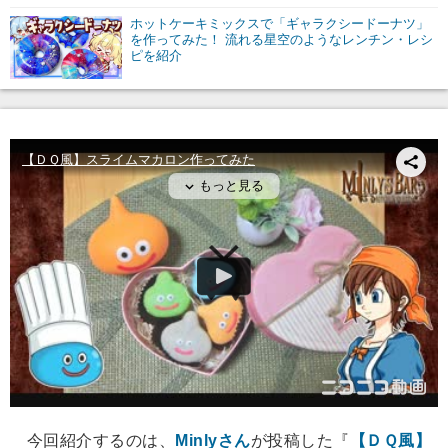
ホットケーキミックスで「ギャラクシードーナツ」
を作ってみた！ 流れる星空のようなレンチン・レシ
ピを紹介
今回紹介するのは、
Minlyさん
が投稿した『
【ＤＱ風】