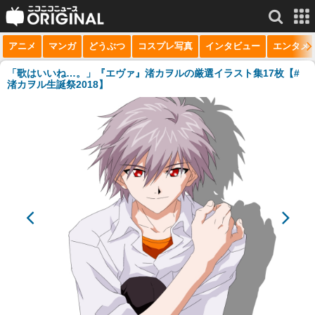
アニメ
マンガ
どうぶつ
コスプレ写真
インタビュー
エンタメ
サービス一覧
もっと見る
niconico
「歌はいいね…。」『エヴァ』渚カヲルの厳選イラスト集17枚【#
渚カヲル生誕祭2018】
動画
生放送
ニュース
チャンネル
マンガ
ニコニコQ