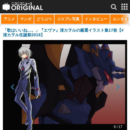
アニメ
マンガ
どうぶつ
コスプレ写真
インタビュー
エンタメ
サービス一覧
もっと見る
niconico
「歌はいいね…。」『エヴァ』渚カヲルの厳選イラスト集17枚【#
渚カヲル生誕祭2018】
動画
生放送
ニュース
チャンネル
マンガ
ニコニコQ
6 / 17