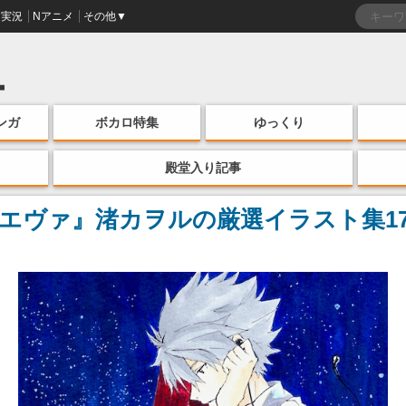
実況
Nアニメ
その他▼
ンガ
ボカロ特集
ゆっくり
殿堂入り記事
エヴァ』渚カヲルの厳選イラスト集1