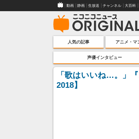
動画
静画
生放送
チャンネル
大百科
人気の記事
アニメ・マ
声優インタビュー
「歌はいいね…。」『
2018】