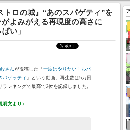
あ」「行ってみた
ストロの城』“あのスパゲティ”を
ンがよみがえる再現度の高さに
っぱい」
nlyさん
が投稿した『
一度はやりたい！ルパ
スパゲッティ
』という動画。再生数は5万回
リランキングで最高で2位を記録しました。
説明文より）