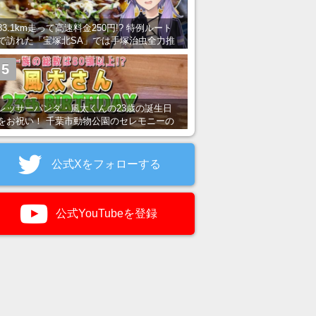
83.1km走って高速料金250円!? 特例ルート
で訪れた「宝塚北SA」では手塚治虫全力推
し＆関西グルメが楽しめる！
5
レッサーパンダ・風太くんの23歳の誕生日
をお祝い！ 千葉市動物公園のセレモニーの
様子を紹介
公式Xをフォローする
公式YouTubeを登録