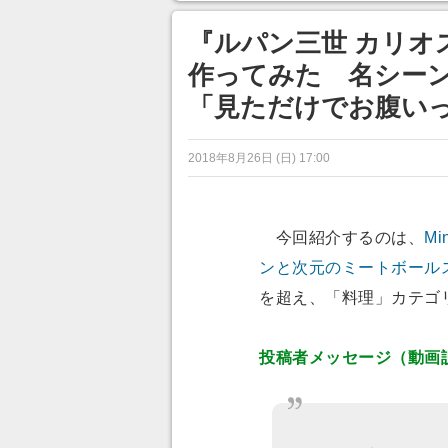
ンネルの貸し出しを利用し8/9
から1週間にわたって開催
『ルパン三世 カリオ
作ってみた 名シー
「見ただけでお腹い
2018年8月26日 (日) 17:00
今回紹介するのは、
Mi
ンと次元のミートボール
を超え、「料理」カテゴ
投稿者メッセージ（動画