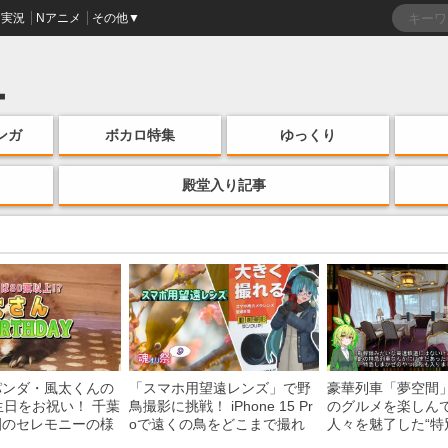
実況
Nアニメ
その他▼
ンガ
ボカロ特集
ゆっくり
殿堂入り記事
パンダ・風太くんの
「スマホ用望遠レンズ」で野
豪華列車「夢空間
生日をお祝い！ 千葉
鳥撮影に挑戦！ iPhone 15 Pr
のグルメを楽しん
園のセレモニーの様
oで遠くの鳥をどこまで撮れ
人々を魅了した“特
る？
間”を味わう様子に