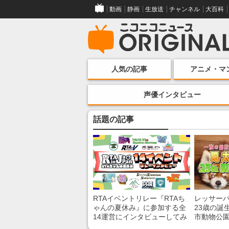
動画
静画
生放送
チャンネル
大百科
人気の記事
アニメ・マ
声優インタビュー
話題の記事
RTAイベントリレー『RTAち
レッサー
ゃんの夏休み』に参加する全
23歳の誕
14運営にインタビューしてみ
市動物公
た！ 「RTA in Japan」のチャ
子を紹介