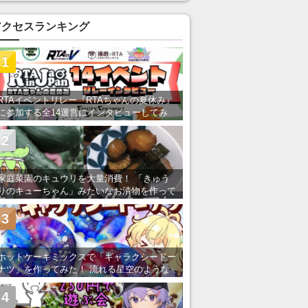
い」の声
アクセスランキング
1
RTAイベントリレー『RTAちゃんの夏休み』
に参加する全14運営にインタビューしてみ
た！ 「RTA in Japan」のチャンネルの貸し
出しを利用し8/9から1週間にわたって開催
2
家庭菜園のキュウリを大量消費！ 「きゅう
りのキューちゃん」みたいなお漬物を作って
みた
3
ホットケーキミックスで「ギャラクシードー
ナツ」を作ってみた！ 流れる星空のような
レンチン・レシピを紹介
4