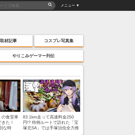
メニュー ▼
取材記事
コスプレ写真集
やりこみゲーマー列伝
」の食堂車
83.1km走って高速料金250
できた！
円!? 特例ルートで訪れた「宝
別な時
塚北SA」では手塚治虫全力推
「いいな
し＆関西グルメが楽しめる！