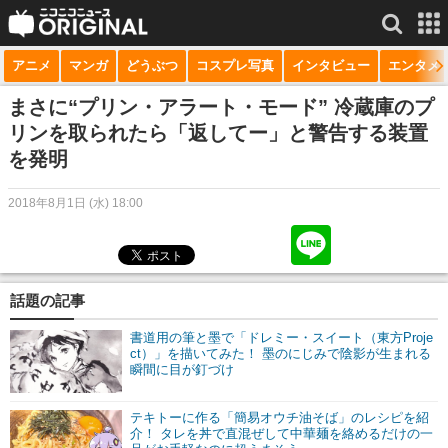
アニメ
マンガ
どうぶつ
コスプレ写真
インタビュー
エンタメ
サービス一覧
もっと見る
niconico
まさに“プリン・アラート・モード” 冷蔵庫のプ
リンを取られたら「返してー」と警告する装置
動画
を発明
生放送
2018年8月1日 (水) 18:00
ニュース
チャンネル
話題の記事
マンガ
書道用の筆と墨で「ドレミー・スイート（東方Proje
ニコニコQ
ct）」を描いてみた！ 墨のにじみで陰影が生まれる
瞬間に目が釘づけ
テキトーに作る「簡易オウチ油そば」のレシピを紹
介！ タレを丼で直混ぜして中華麺を絡めるだけの一