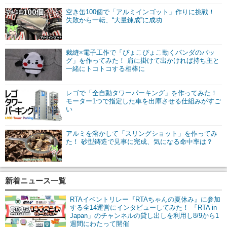
空き缶100個で「アルミインゴット」作りに挑戦！
失敗から一転、“大量錬成”に成功
裁縫×電子工作で「ぴょこぴょこ動くパンダのバッ
グ」を作ってみた！ 肩に掛けて出かければ持ち主と
一緒にトコトコする相棒に
レゴで「全自動タワーパーキング」を作ってみた！
モーター1つで指定した車を出庫させる仕組みがすご
い
アルミを溶かして「スリングショット」を作ってみ
た！ 砂型鋳造で見事に完成、気になる命中率は？
新着ニュース一覧
RTAイベントリレー『RTAちゃんの夏休み』に参加
する全14運営にインタビューしてみた！ 「RTA in
Japan」のチャンネルの貸し出しを利用し8/9から1
週間にわたって開催