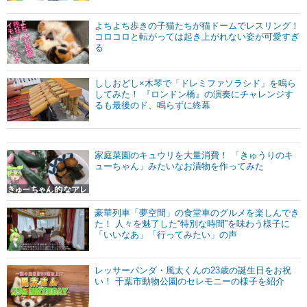
よちよち歩きの子猫たちが猫ドームでレスリング！
コロコロと転がっては起き上がれない姿が可愛すぎ
る
ししおどし×木琴で「ドレミファソラシド」を鳴ら
してみた！ 『ロンドン橋』の演奏にチャレンジす
るも最後のド、鳴らずに終幕
家庭菜園のキュウリを大量消費！ 「きゅうりのキ
ューちゃん」みたいなお漬物を作ってみた
豪華列車「夢空間」の食堂車のグルメを楽しんでき
た！ 人々を魅了した“特別な時間”を味わう様子に
「いいなあ」「行ってみたい」の声
レッサーパンダ・風太くんの23歳の誕生日をお祝
い！ 千葉市動物公園のセレモニーの様子を紹介