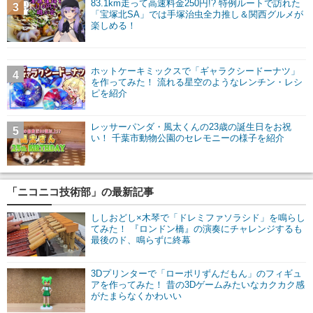
83.1km走って高速料金250円!? 特例ルートで訪れた
3
「宝塚北SA」では手塚治虫全力推し＆関西グルメが
楽しめる！
ホットケーキミックスで「ギャラクシードーナツ」
4
を作ってみた！ 流れる星空のようなレンチン・レシ
ピを紹介
レッサーパンダ・風太くんの23歳の誕生日をお祝
5
い！ 千葉市動物公園のセレモニーの様子を紹介
「ニコニコ技術部」の最新記事
ししおどし×木琴で「ドレミファソラシド」を鳴らし
てみた！ 『ロンドン橋』の演奏にチャレンジするも
最後のド、鳴らずに終幕
3Dプリンターで「ローポリずんだもん」のフィギュ
アを作ってみた！ 昔の3Dゲームみたいなカクカク感
がたまらなくかわいい