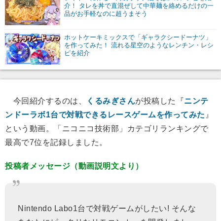
介！ タレを丼で直混ぜして中華麺を絡めるだけの一
品がお手軽なのに超うまそう
ホットケーキミックスで「ギャラクシードーナツ」
を作ってみた！ 流れる星空のようなレンチン・レシ
ピを紹介
今回紹介するのは、
くるみぎさん
が投稿した『
ニンテ
ンドーラボ1台で対戦できるレースゲームを作ってみた
』
という動画。「ニコニコ技術部」カテゴリランキングで
最高で7位を記録しました。
投稿者メッセージ（動画説明文より）
Nintendo Labo1台で対戦ゲームがしたい! そんな