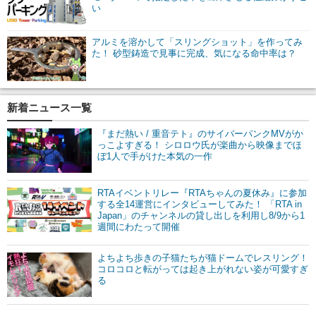
い
アルミを溶かして「スリングショット」を作ってみ
た！ 砂型鋳造で見事に完成、気になる命中率は？
新着ニュース一覧
『まだ熱い / 重音テト』のサイバーパンクMVがか
っこよすぎる！ シロロウ氏が楽曲から映像までほ
ぼ1人で手がけた本気の一作
RTAイベントリレー『RTAちゃんの夏休み』に参加
する全14運営にインタビューしてみた！ 「RTA in
Japan」のチャンネルの貸し出しを利用し8/9から1
週間にわたって開催
よちよち歩きの子猫たちが猫ドームでレスリング！
コロコロと転がっては起き上がれない姿が可愛すぎ
る