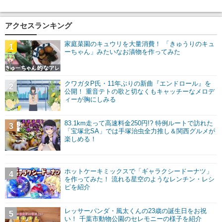
アクセスランキング
家庭菜園のキュウリを大量消費！ 「きゅうりのキュ
1
ーちゃん」みたいなお漬物を作ってみた
クワガタP氏・11年ぶりの新曲『エンドロール』を
2
公開！ 重音テトの歌と切なくもキャッチーなメロデ
ィーが胸にしみる
83.1km走って高速料金250円!? 特例ルートで訪れた
3
「宝塚北SA」では手塚治虫全力推し＆関西グルメが
楽しめる！
ホットケーキミックスで「ギャラクシードーナツ」
4
を作ってみた！ 流れる星空のようなレンチン・レシ
ピを紹介
レッサーパンダ・風太くんの23歳の誕生日をお祝
5
い！ 千葉市動物公園のセレモニーの様子を紹介