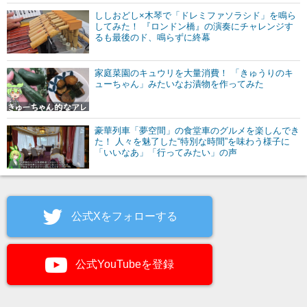
ししおどし×木琴で「ドレミファソラシド」を鳴ら
してみた！ 『ロンドン橋』の演奏にチャレンジす
るも最後のド、鳴らずに終幕
家庭菜園のキュウリを大量消費！ 「きゅうりのキ
ューちゃん」みたいなお漬物を作ってみた
豪華列車「夢空間」の食堂車のグルメを楽しんでき
た！ 人々を魅了した“特別な時間”を味わう様子に
「いいなあ」「行ってみたい」の声
公式Xをフォローする
公式YouTubeを登録