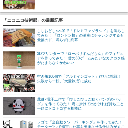
「ニコニコ技術部」の最新記事
ししおどし×木琴で「ドレミファソラシド」を鳴らし
てみた！ 『ロンドン橋』の演奏にチャレンジするも
最後のド、鳴らずに終幕
3Dプリンターで「ローポリずんだもん」のフィギュ
アを作ってみた！ 昔の3Dゲームみたいなカクカク感
がたまらなくかわいい
空き缶100個で「アルミインゴット」作りに挑戦！
失敗から一転、“大量錬成”に成功
裁縫×電子工作で「ぴょこぴょこ動くパンダのバッ
グ」を作ってみた！ 肩に掛けて出かければ持ち主と
一緒にトコトコする相棒に
レゴで「全自動タワーパーキング」を作ってみた！
モーター1つで指定した車を出庫させる仕組みがすご