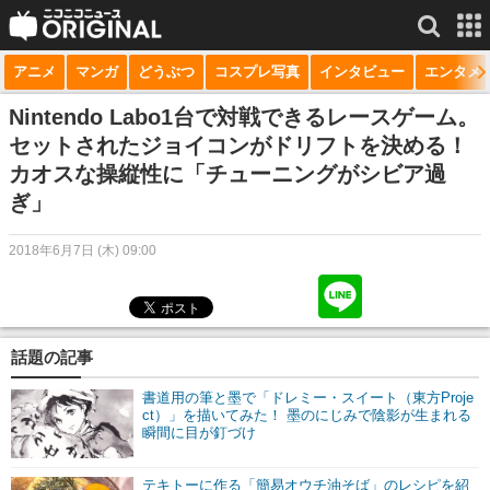
アニメ
マンガ
どうぶつ
コスプレ写真
インタビュー
エンタメ
サービス一覧
もっと見る
niconico
Nintendo Labo1台で対戦できるレースゲーム。
セットされたジョイコンがドリフトを決める！
動画
カオスな操縦性に「チューニングがシビア過
ぎ」
生放送
ニュース
2018年6月7日 (木) 09:00
チャンネル
マンガ
話題の記事
ニコニコQ
書道用の筆と墨で「ドレミー・スイート（東方Proje
ct）」を描いてみた！ 墨のにじみで陰影が生まれる
瞬間に目が釘づけ
テキトーに作る「簡易オウチ油そば」のレシピを紹