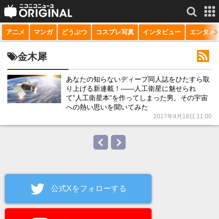
アニメ
マンガ
どうぶつ
コスプレ写真
インタビュー
エンタメ
サービス一覧
もっと見る
niconico
金木犀
動画
あなたの知らないディープ同人誌をひたすら取
り上げる新連載！——人工衛星に魅せられ
生放送
て”人工衛星本”を作ってしまった男。その宇宙
への熱い思いを聞いてみた
ニュース
2017年4月18日 11:00
チャンネル
マンガ
ニコニコQ
公式Xをフォローする