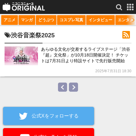
アニメ
マンガ
どうぶつ
コスプレ写真
インタビュー
エンタメ
サービス一覧
もっと見る
niconico
渋谷音楽祭2025
動画
あらゆる文化が交差するライブステージ「渋谷
『超』文化祭」が10月18日開催決定！ チケッ
生放送
トは7月31日より特設サイトで先行販売開始
ニュース
2025年7月31日 18:30
チャンネル
マンガ
ニコニコQ
公式Xをフォローする