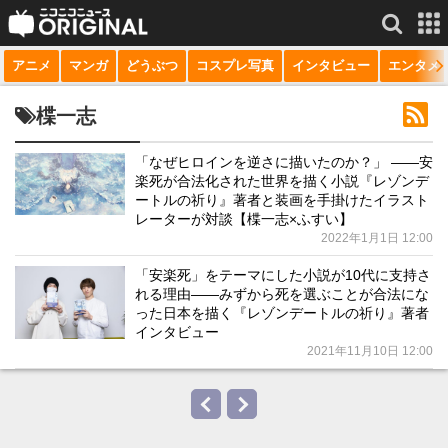
アニメ
マンガ
どうぶつ
コスプレ写真
インタビュー
エンタメ
サービス一覧
もっと見る
niconico
楪一志
動画
「なぜヒロインを逆さに描いたのか？」 ――安
楽死が合法化された世界を描く小説『レゾンデ
生放送
ートルの祈り』著者と装画を手掛けたイラスト
レーターが対談【楪一志×ふすい】
ニュース
2022年1月1日 12:00
チャンネル
「安楽死」をテーマにした小説が10代に支持さ
れる理由――みずから死を選ぶことが合法にな
マンガ
った日本を描く『レゾンデートルの祈り』著者
インタビュー
ニコニコQ
2021年11月10日 12:00