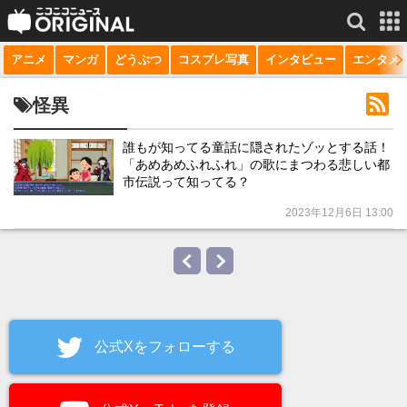
アニメ
マンガ
どうぶつ
コスプレ写真
インタビュー
エンタメ
サービス一覧
もっと見る
niconico
怪異
動画
誰もが知ってる童話に隠されたゾッとする話！
「あめあめふれふれ」の歌にまつわる悲しい都
生放送
市伝説って知ってる？
ニュース
2023年12月6日 13:00
チャンネル
マンガ
ニコニコQ
公式Xをフォローする