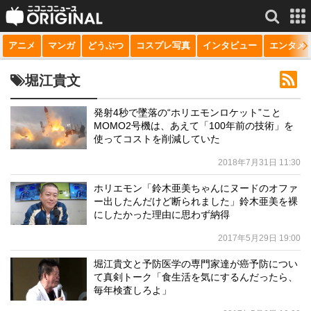
アニメ
マンガ
どうぶつ
コスプレ写真
インタビュー
エンタメ
サービス一覧
もっと見る
niconico
堀江貴文
動画
発射4秒で墜落の“ホリエモンロケット”こと
MOMO2号機は、あえて「100年前の技術」を
生放送
使ってコストを削減していた
ニュース
2018年7月31日 11:30
チャンネル
ホリエモン「鈴木亜美ちゃんにヌードのオファ
ー出したんだけど断られました」鈴木亜美を裸
マンガ
にしたかった理由に思わず納得
2017年5月29日 19:00
ニコニコQ
堀江貴文と予防医学の専門家達が癌予防につい
て真剣トーク「食生活を気にするんだったら、
毎年検査しろよ」