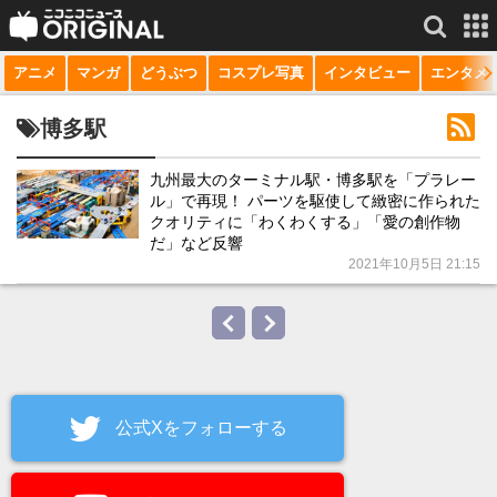
アニメ
マンガ
どうぶつ
コスプレ写真
インタビュー
エンタメ
サービス一覧
もっと見る
niconico
博多駅
動画
九州最大のターミナル駅・博多駅を「プラレー
ル」で再現！ パーツを駆使して緻密に作られた
生放送
クオリティに「わくわくする」「愛の創作物
だ」など反響
ニュース
2021年10月5日 21:15
チャンネル
マンガ
ニコニコQ
公式Xをフォローする