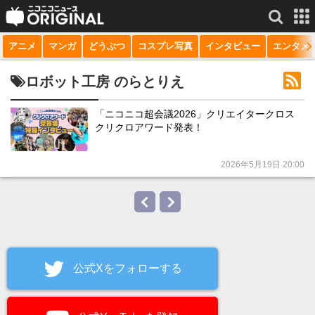
アニメ
マンガ
どうぶつ
コスプレ写真
インタビュー
エンタメ
サービス一覧
もっと見る
niconico
ロボット工房 のらとりえ
動画
「ニコニコ超会議2026」クリエイタークロス
クリクロアワード発表！
生放送
ニュース
2026年5月19日 20:00
チャンネル
マンガ
ニコニコQ
公式Xをフォローする