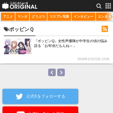
アニメ
マンガ
どうぶつ
コスプレ写真
インタビュー
エンタメ
サービス一覧
もっと見る
niconico
ポッピンＱ
動画
『ポッピンQ』女性声優陣が中学生の頃の悩み
語る「お年頃だもんね～」
生放送
ニュース
2016年12月23日 13:00
チャンネル
マンガ
ニコニコQ
公式Xをフォローする