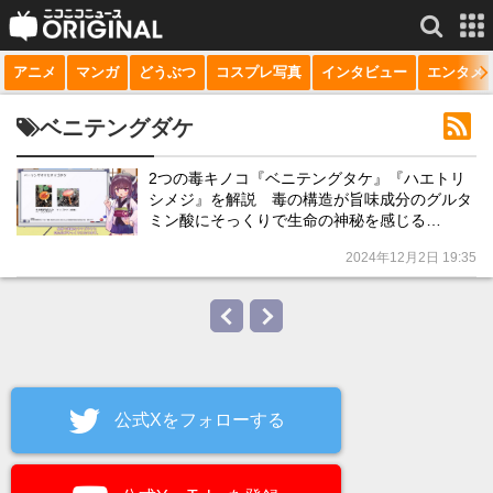
アニメ
マンガ
どうぶつ
コスプレ写真
インタビュー
エンタメ
サービス一覧
もっと見る
niconico
ベニテングダケ
動画
2つの毒キノコ『ベニテングタケ』『ハエトリ
シメジ』を解説 毒の構造が旨味成分のグルタ
生放送
ミン酸にそっくりで生命の神秘を感じる…
ニュース
2024年12月2日 19:35
チャンネル
マンガ
ニコニコQ
公式Xをフォローする