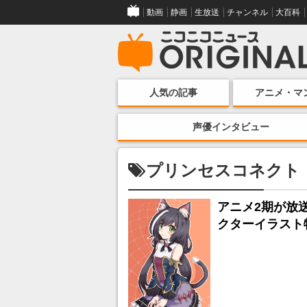
動画
静画
生放送
チャンネル
大百科
人気の記事
アニメ・マ
声優インタビュー
プリンセスコネクト！R
アニメ2期が放送
クターイラスト