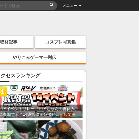
メニュー ▼
取材記事
コスプレ写真集
やりこみゲーマー列伝
アクセスランキング
1
RTAイベントリレー『RTAちゃんの夏休み』
に参加する全14運営にインタビューしてみ
た！ 「RTA in Japan」のチャンネルの貸し
出しを利用し8/9から1週間にわたって開催
2