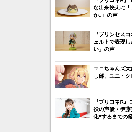
『プリコネR』
な出来映えに「
か..」の声
『プリンセスコネ
ェルトで表現し
い」の声
ユニちゃんズ大集
し部、ユニ・ク
『プリコネR』
役の声優・伊藤
化”するまでの