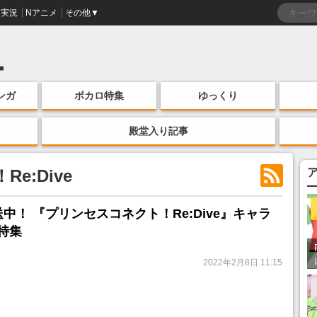
実況
Nアニメ
その他▼
ンガ
ボカロ特集
ゆっくり
殿堂入り記事
e:Dive
中！ 『プリンセスコネクト！Re:Dive』キャラ
特集
2022年2月8日 11:15