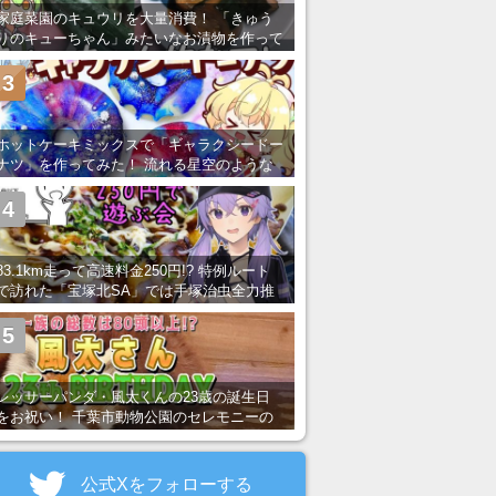
家庭菜園のキュウリを大量消費！ 「きゅう
りのキューちゃん」みたいなお漬物を作って
みた
3
ホットケーキミックスで「ギャラクシードー
ナツ」を作ってみた！ 流れる星空のような
レンチン・レシピを紹介
4
83.1km走って高速料金250円!? 特例ルート
で訪れた「宝塚北SA」では手塚治虫全力推
し＆関西グルメが楽しめる！
5
レッサーパンダ・風太くんの23歳の誕生日
をお祝い！ 千葉市動物公園のセレモニーの
様子を紹介
公式Xをフォローする