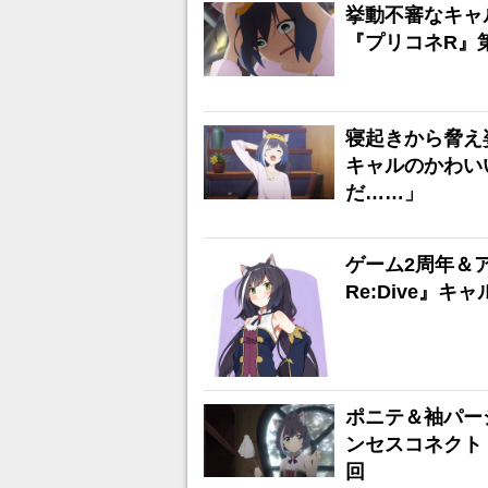
挙動不審なキャ
『プリコネR』
寝起きから脅え
キャルのかわい
だ……」
ゲーム2周年＆
Re:Dive』
ポニテ＆袖パー
ンセスコネクト！
回