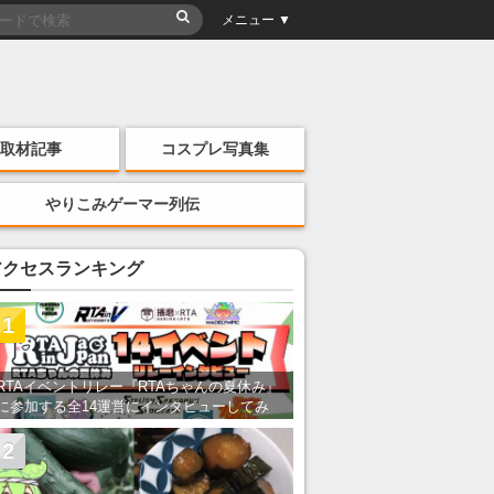
メニュー ▼
取材記事
コスプレ写真集
やりこみゲーマー列伝
アクセスランキング
1
RTAイベントリレー『RTAちゃんの夏休み』
に参加する全14運営にインタビューしてみ
た！ 「RTA in Japan」のチャンネルの貸し
出しを利用し8/9から1週間にわたって開催
2