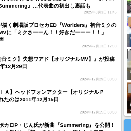
ummering』…代表曲の初出し裏話も
2025年3月3日 11:45
描く劇場版プロセカED『Worlders』初音ミクの
MVに「ミクさーーん！！好きだーーー！！」
声
2025年2月13日 12:00
初音ミク】失想ワアド【オリジナルMV】』が投稿
年12月29日
2024年12月29日 00:00
【ＩＡ】ヘッドフォンアクター【オリジナルＰ
たのは2011年12月15日
2024年12月15日 00:00
カロP・じん氏が新曲『Summering』を公開！