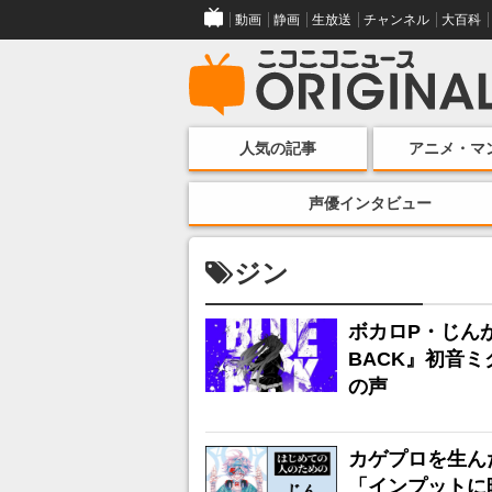
動画
静画
生放送
チャンネル
大百科
人気の記事
アニメ・マ
声優インタビュー
ジン
ボカロP・じん
BACK』初音
の声
カゲプロを生ん
「インプットに