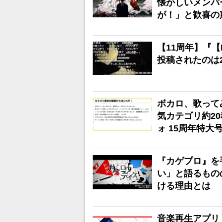
懐かしいメンバ
が！」と歓喜の
【11周年】『
投稿されたのは2
ボカロ、歌って
気カテゴリ約2
ォ 15周年特大
『カゲプロ』を
い」と語るもの
ける理由とは
音楽再生アプリ「