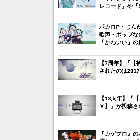
レコード』や『S
ボカロP・じんが
歌声・ポップな
「かわいい」の
【7周年】『【
されたのは2017
【13周年】『
Ｖ】』が投稿され
『カゲプロ』のボ