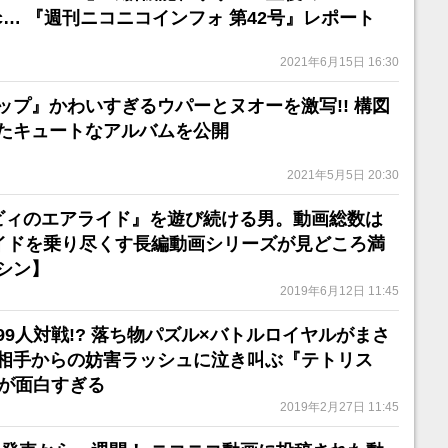
c… 『週刊ニコニコインフォ 第42号』レポート
2021年6月15日 16:30
ップ』かわいすぎるウパーとヌオーを激写!! 構図
たキュートなアルバムを公開
2021年5月5日 20:30
ビィのエアライド』を遊び続ける男。動画総数は
ライドを乗り尽くす長編動画シリーズが見どころ満
シン】
2019年6月12日 11:45
9人対戦!? 落ち物パズル×バトルロイヤルがまさ
相手からの妨害ラッシュに泣き叫ぶ『テトリス
画が面白すぎる
2019年2月27日 11:45