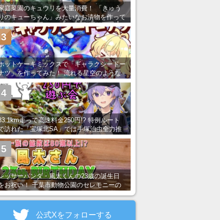
家庭菜園のキュウリを大量消費！ 「きゅう
りのキューちゃん」みたいなお漬物を作って
みた
3
ホットケーキミックスで「ギャラクシードー
ナツ」を作ってみた！ 流れる星空のような
レンチン・レシピを紹介
4
83.1km走って高速料金250円!? 特例ルート
で訪れた「宝塚北SA」では手塚治虫全力推
し＆関西グルメが楽しめる！
5
レッサーパンダ・風太くんの23歳の誕生日
をお祝い！ 千葉市動物公園のセレモニーの
様子を紹介
公式Xをフォローする