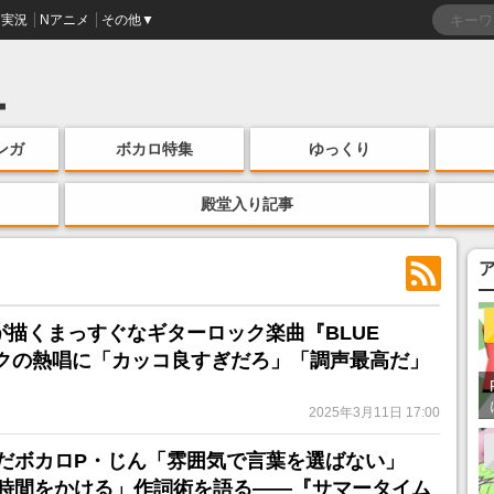
実況
Nアニメ
その他▼
ンガ
ボカロ特集
ゆっくり
殿堂入り記事
が描くまっすぐなギターロック楽曲『BLUE
ミクの熱唱に「カッコ良すぎだろ」「調声最高だ」
2025年3月11日 17:00
だボカロP・じん「雰囲気で言葉を選ばない」
時間をかける」作詞術を語る――『サマータイム