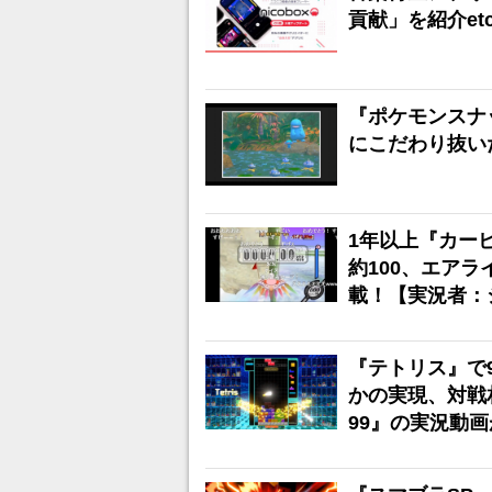
貢献」を紹介et
『ポケモンスナ
にこだわり抜い
1年以上『カー
約100、エア
載！【実況者：
『テトリス』で9
かの実現、対戦
99』の実況動