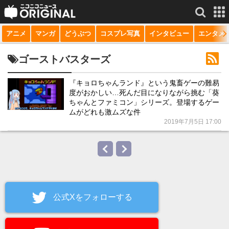
アニメ
マンガ
どうぶつ
コスプレ写真
インタビュー
エンタメ
サービス一覧
もっと見る
niconico
ゴーストバスターズ
動画
『キョロちゃんランド』という鬼畜ゲーの難易
度がおかしい…死んだ目になりながら挑む「葵
生放送
ちゃんとファミコン」シリーズ。登場するゲー
ムがどれも激ムズな件
ニュース
2019年7月5日 17:00
チャンネル
マンガ
ニコニコQ
公式Xをフォローする