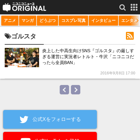
アニメ
マンガ
どうぶつ
コスプレ写真
インタビュー
エンタメ
サービス一覧
もっと見る
niconico
ゴルスタ
動画
炎上した中高生向けSNS『ゴルスタ』の厳しす
ぎる運営に実況者レトルト・牛沢「ニコニコだ
生放送
ったら全員BAN」
ニュース
2016年9月8日 17:00
チャンネル
マンガ
ニコニコQ
公式Xをフォローする