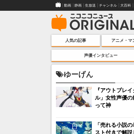
動画
静画
生放送
チャンネル
大百科
人気の記事
アニメ・マ
声優インタビュー
ゆーげん
『アウトブレイ
ル」女性声優の
って神
「売れる小説の
スト付きで解説