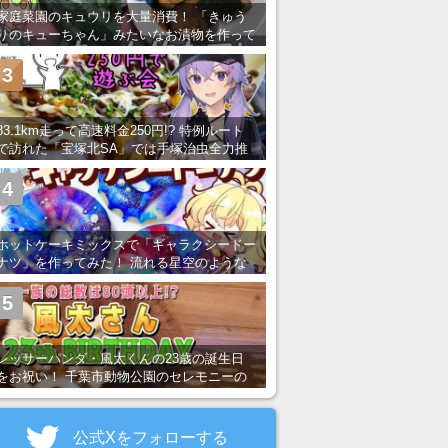
家庭菜園のキュウリを大量消費！ 「きゅう
りのキューちゃん」みたいなお漬物を作って
みた
3
83.1km走って高速料金250円!? 特例ルート
で訪れた「宝塚北SA」では手塚治虫全力推
し＆関西グルメが楽しめる！
4
ホットケーキミックスで「ギャラクシードー
ナツ」を作ってみた！ 流れる星空のような
レンチン・レシピを紹介
5
レッサーパンダ・風太くんの23歳の誕生日
をお祝い！ 千葉市動物公園のセレモニーの
様子を紹介
公式Xをフォローする