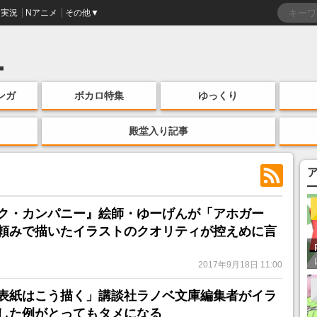
実況
Nアニメ
その他▼
ンガ
ボカロ特集
ゆっくり
殿堂入り記事
ク・カンパニー』絵師・ゆーげんが「アホガー
頼みで描いたイラストのクオリティが控えめに言
2017年9月18日 11:00
表紙はこう描く」講談社ラノベ文庫編集者がイラ
した例がとってもタメになる