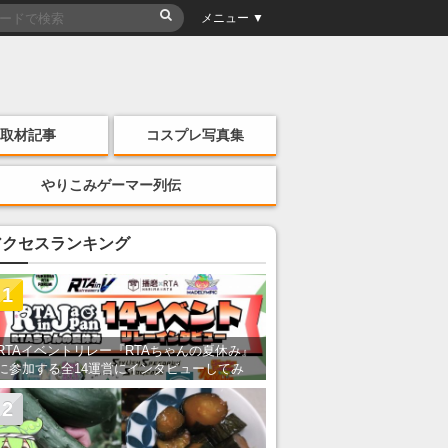
メニュー ▼
取材記事
コスプレ写真集
やりこみゲーマー列伝
アクセスランキング
1
RTAイベントリレー『RTAちゃんの夏休み』
に参加する全14運営にインタビューしてみ
た！ 「RTA in Japan」のチャンネルの貸し
出しを利用し8/9から1週間にわたって開催
2